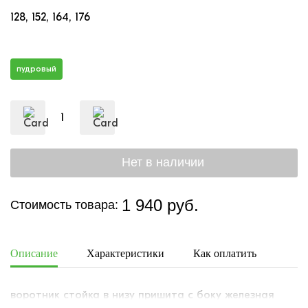
128
152
164
176
пудровый
1 940 руб.
Стоимость товара:
Описание
Характеристики
Как оплатить
Дост
воротник стойка в низу пришита с боку железная
лейбла "Fashion"