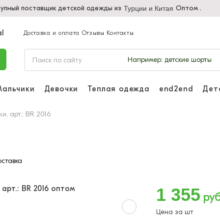
упный поставщик детской одежды из
Оптом .
Турции и Китая
Доставка и оплата
Отзывы
Контакты
Например:
детские шорты
Мальчики
Девочки
Теплая одежда
end2end
Дет
Войдите, чтоб
отслеживать з
и, арт.: BR 2016
Войти и
ставка
1 355
руб
Цена за шт