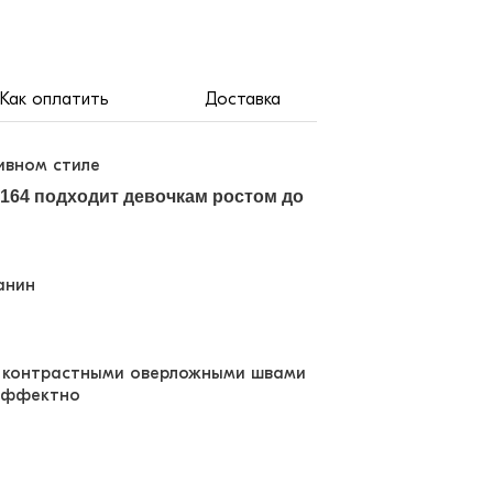
Как оплатить
Доставка
тивном стиле
 164 подходит девочкам ростом до
анин
с контрастными оверложными швами
 эффектно