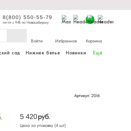
8(800) 550-55-79
пн-пт с 9-18 по Новосибирску
Войти
Избранное
Корзина
ский сад
Нижнее белье
Новинки
Ещё
...
ы делать покупки и
аказы.
ли зарегистрироваться
Артикул: 2016
Личный кабинет
5 420
руб.
.
Цена за упаковку (4 шт)