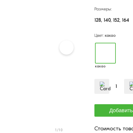
Размеры:
128
140
152
164
Цвет:
какао
какао
Стоимость това
1/10