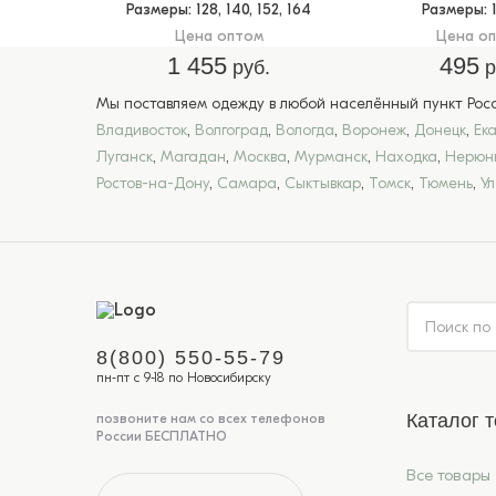
Размеры
: 128, 140, 152, 164
Размеры
: 
Цена оптом
Цена о
1 455
495
руб.
р
Мы поставляем одежду в любой населённый пункт Росси
Владивосток
,
Волгоград
,
Вологда
,
Воронеж
,
Донецк
,
Ек
Луганск
,
Магадан
,
Москва
,
Мурманск
,
Находка
,
Нерюн
Ростов-на-Дону
,
Самара
,
Сыктывкар
,
Томск
,
Тюмень
,
У
8(800) 550-55-79
пн-пт с 9-18 по Новосибирску
Каталог 
позвоните нам со всех телефонов
России БЕСПЛАТНО
Все товары