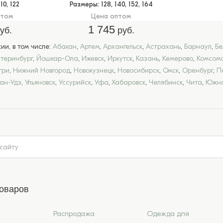
110, 122
Размеры
: 128, 140, 152, 164
птом
Цена оптом
1 745
уб.
руб.
и, в том числе:
Абакан
,
Артем
,
Архангельск
,
Астрахань
,
Барнаул
,
Бе
атеринбург
,
Йошкар-Ола
,
Ижевск
,
Иркутск
,
Казань
,
Кемерово
,
Комсомо
гри
,
Нижний Новгород
,
Новокузнецк
,
Новосибирск
,
Омск
,
Оренбург
,
П
лан-Удэ
,
Ульяновск
,
Уссурийск
,
Уфа
,
Хабаровск
,
Челябинск
,
Чита
,
Южно
товаров
Распродажа
Одежда для