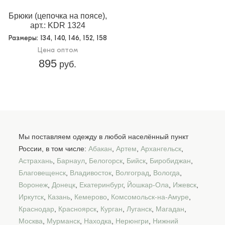
Брюки (цепочка на поясе),
арт.: KDR 1324
Размеры
: 134, 140, 146, 152, 158
Цена оптом
895
руб.
Мы поставляем одежду в любой населённый пункт
России, в том числе:
Абакан
,
Артем
,
Архангельск
,
Астрахань
,
Барнаул
,
Белогорск
,
Бийск
,
Биробиджан
,
Благовещенск
,
Владивосток
,
Волгоград
,
Вологда
,
Воронеж
,
Донецк
,
Екатеринбург
,
Йошкар-Ола
,
Ижевск
,
Иркутск
,
Казань
,
Кемерово
,
Комсомольск-на-Амуре
,
Краснодар
,
Красноярск
,
Курган
,
Луганск
,
Магадан
,
Москва
,
Мурманск
,
Находка
,
Нерюнгри
,
Нижний