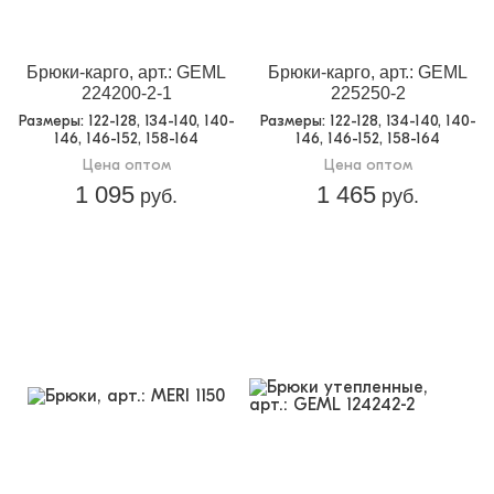
Интересная нетривиальная модель, которая
привлечет внимание покупателей
Брюки-карго, арт.: GEML
Брюки-карго, арт.: GEML
224200-2-1
225250-2
Размеры
: 122-128, 134-140, 140-
Размеры
: 122-128, 134-140, 140-
146, 146-152, 158-164
146, 146-152, 158-164
Цена оптом
Цена оптом
1 095
1 465
руб.
руб.