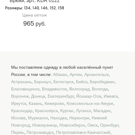
Брюки, арт.: KDR 0122
Размеры
: 134, 140, 146, 152, 158
Цена оптом
965
руб.
Мы поставляем одежду в любой населённый пункт
России, в том числе:
Абакан
,
Артем
,
Архангельск
,
Астрахань
,
Барнаул
,
Белогорск
,
Бийск
,
Биробиджан
,
Благовещенск
,
Владивосток
,
Волгоград
,
Вологда
,
Воронеж
,
Донецк
,
Екатеринбург
,
Йошкар-Ола
,
Ижевск
,
Иркутск
,
Казань
,
Кемерово
,
Комсомольск-на-Амуре
,
Краснодар
,
Красноярск
,
Курган
,
Луганск
,
Магадан
,
Москва
,
Мурманск
,
Находка
,
Нерюнгри
,
Нижний
Новгород
,
Новокузнецк
,
Новосибирск
,
Омск
,
Оренбург
,
Пермь
,
Петрозаводск
,
Петропавловск-Камчатский
,