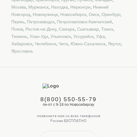
Москва
,
Мурманск
,
Находка
,
Нерюнгри
,
Нижний
Новгород
,
Новокузнецк
,
Новосибирск
,
Омск
,
Оренбург
,
Пермь
,
Петрозаводск
,
Петропавловск-Камчатский
,
Псков
,
Ростов-на-Дону
,
Самара
,
Сыктывкар
,
Томск
,
Тюмень
,
Улан-Удэ
,
Ульяновск
,
Уссурийск
,
Уфа
,
Хабаровск
,
Челябинск
,
Чита
,
Южно-Сахалинск
,
Якутск
,
Ярославль
8(800) 550-55-79
пн-пт с 9-18 по Новосибирску
позвоните нам со всех телефонов
России БЕСПЛАТНО