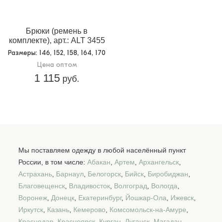
Брюки (ремень в
комплекте), арт.: ALT 3455
Размеры
: 146, 152, 158, 164, 170
Цена оптом
1 115
руб.
Мы поставляем одежду в любой населённый пункт
России, в том числе:
Абакан
,
Артем
,
Архангельск
,
Астрахань
,
Барнаул
,
Белогорск
,
Бийск
,
Биробиджан
,
Благовещенск
,
Владивосток
,
Волгоград
,
Вологда
,
Воронеж
,
Донецк
,
Екатеринбург
,
Йошкар-Ола
,
Ижевск
,
Иркутск
,
Казань
,
Кемерово
,
Комсомольск-на-Амуре
,
Краснодар
,
Красноярск
,
Курган
,
Луганск
,
Магадан
,