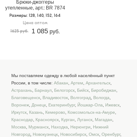
Брюки-джоггеры
утепленные, арт.: BR 7874
Размеры
: 128, 140, 152, 164
Цена оптом
1 085
1625 руб.
руб.
Мы поставляем одежду в любой населённый пункт
России, в том числе:
Абакан
,
Артем
,
Архангельск
,
Астрахань
,
Барнаул
,
Белогорск
,
Бийск
,
Биробиджан
,
Благовещенск
,
Владивосток
,
Волгоград
,
Вологда
,
Воронеж
,
Донецк
,
Екатеринбург
,
Йошкар-Ола
,
Ижевск
,
Иркутск
,
Казань
,
Кемерово
,
Комсомольск-на-Амуре
,
Краснодар
,
Красноярск
,
Курган
,
Луганск
,
Магадан
,
Москва
,
Мурманск
,
Находка
,
Нерюнгри
,
Нижний
Новгород
,
Новокузнецк
,
Новосибирск
,
Омск
,
Оренбург
,