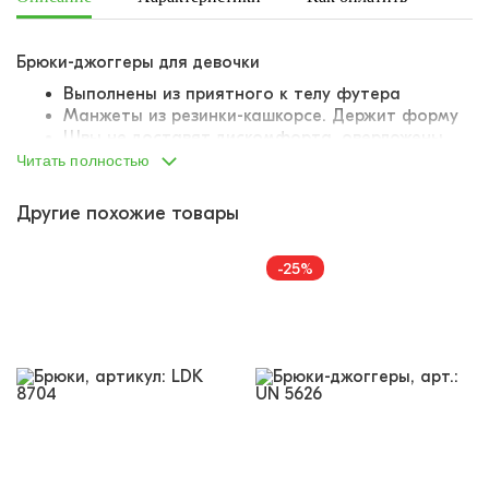
Брюки-джоггеры для девочки
Выполнены из приятного к телу футера
Манжеты из резинки-кашкорсе. Держит форму
Швы не доставят дискомфорта, оверложены
Пояс на эластичной резинке. Не давит
Читать полностью
Боковые карманы
Декорированы принтом снаушниками и
Другие похожие товары
блестками
Мягкие, удобные брюки для девочек – прекрасный
-25%
вариант для прогулок на улице. Отлично сочетаются
с футболками, джемперами, водолазками,
толстовками и лонгсливами. Нужная вещь в
гардеробе каждой малышки! Заказывайте в свой
магазин!