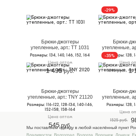
-29%
Брюки-джоггеры
Брюки-дж
утепленные, арт.: TT 1031
утепленные, ар
Размеры
: 134, 140, 146, 152, 164
Размеры
: 128, 
-35%
Цена оптом
Цена о
1 495
1 
руб.
1695 руб.
Брюки-джоггеры
Брюки-дж
утепленные, арт.: TNY 21120
утепленные, ар
Размеры
: 116-122, 128-134, 140-146,
Размеры
: 128, 
152-158, 158-164
Цена о
Цена оптом
9
1525 руб.
545
руб.
Мы поставляем одежду в любой населённый пункт Рос
Владивосток
,
Волгоград
,
Вологда
,
Воронеж
,
Донецк
,
Е