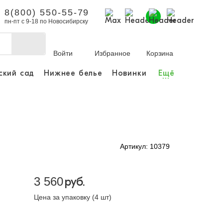
8(800) 550-55-79
пн-пт с 9-18 по Новосибирску
Войти
Избранное
Корзина
ский сад
Нижнее белье
Новинки
Ещё
...
бы делать покупки и
заказы.
ли зарегистрироваться
Артикул: 10379
Личный кабинет
3 560
руб.
Цена за упаковку (4 шт)