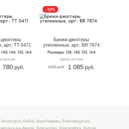
-33%
-джоггеры
Брюки-джоггеры
, арт.: TT 0471
утепленные, арт.: BR 7874
, 140, 146, 152, 164
Размеры
: 128, 140, 152, 164
а оптом
Цена оптом
780
1 085
руб.
1625 руб.
руб.
,
Белогорск
,
Бийск
,
Биробиджан
,
Благовещенск
,
омольск-на-Амуре
,
Краснодар
,
Красноярск
,
Курган
,