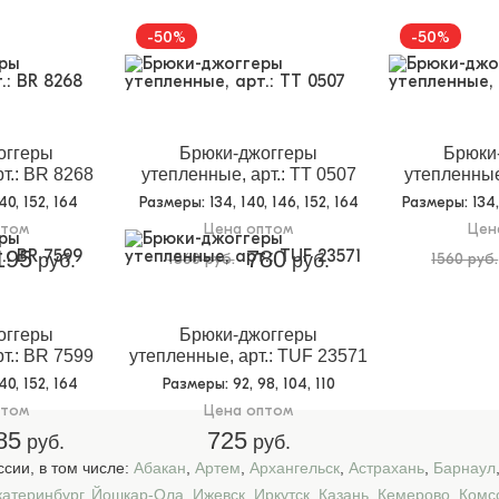
-50%
-50%
оггеры
Брюки-джоггеры
Брюки
т.: BR 8268
утепленные, арт.: TT 0507
утепленные
140, 152, 164
Размеры
: 134, 140, 146, 152, 164
Размеры
: 134
птом
Цена оптом
Цен
195
780
руб.
1560 руб.
руб.
1560 руб.
оггеры
Брюки-джоггеры
т.: BR 7599
утепленные, арт.: TUF 23571
140, 152, 164
Размеры
: 92, 98, 104, 110
птом
Цена оптом
85
725
руб.
руб.
сии, в том числе:
Абакан
,
Артем
,
Архангельск
,
Астрахань
,
Барнаул
катеринбург
,
Йошкар-Ола
,
Ижевск
,
Иркутск
,
Казань
,
Кемерово
,
Комс