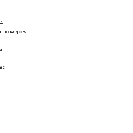
64
т размерам
а
ес