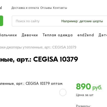
Доставка и оплата
Отзывы
Контакты
Например:
детские шорты
Мальчики
Девочки
Теплая одежда
end2end
Дет
Войдите, что
отслеживать 
юки-джоггеры утепленные, арт.: CEGISA 10379
Войти и
ые, арт.: CEGISA 10379
890
руб.
Цена за шт
Размеры: