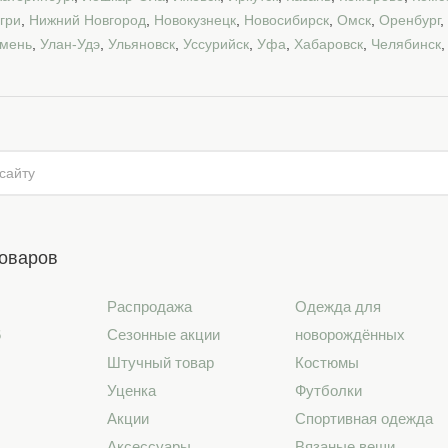
гри
,
Нижний Новгород
,
Новокузнецк
,
Новосибирск
,
Омск
,
Оренбург
,
мень
,
Улан-Удэ
,
Ульяновск
,
Уссурийск
,
Уфа
,
Хабаровск
,
Челябинск
товаров
Распродажа
Одежда для
6
Сезонные акции
новорождённых
Штучный товар
Костюмы
Уценка
Футболки
Акции
Спортивная одежда
Аксессуары
Вязаные вещи