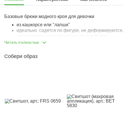
Базовые брюки модного кроя для девочки
из кашкорсе или "лапши"
идеально садятся по фигуре, не деформируются,
легко возвращают первоначальную форму
материал не закатывается
Читать полностью
крой - клеш от бедра, тренд
на широкой, комфортной резинке
Собери образ
резинка не давит