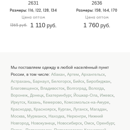
2631
2636
Размеры
: 116, 122, 128, 134
Размеры
: 158, 164, 170
Цена оптом
Цена оптом
1 110
1 760
1365 руб.
руб.
руб.
Мы поставляем одежду в любой населённый пункт
России, в том числе:
Абакан
,
Артем
,
Архангельск
,
Астрахань
,
Барнаул
,
Белогорск
,
Бийск
,
Биробиджан
,
Благовещенск
,
Владивосток
,
Волгоград
,
Вологда
,
Воронеж
,
Донецк
,
Екатеринбург
,
Йошкар-Ола
,
Ижевск
,
Иркутск
,
Казань
,
Кемерово
,
Комсомольск-на-Амуре
,
Краснодар
,
Красноярск
,
Курган
,
Луганск
,
Магадан
,
Москва
,
Мурманск
,
Находка
,
Нерюнгри
,
Нижний
Новгород
,
Новокузнецк
,
Новосибирск
,
Омск
,
Оренбург
,
Пермь
,
Петрозаводск
,
Петропавловск-Камчатский
,