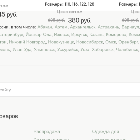
Размеры
: 110, 116, 122, 128
Размеры
: 
птом
Цена оптом
Цен
45
руб.
380
695 руб.
руб.
695 руб.
сии, в том числе:
Абакан
,
Артем
,
Архангельск
,
Астрахань
,
Барнаул
катеринбург
,
Йошкар-Ола
,
Ижевск
,
Иркутск
,
Казань
,
Кемерово
,
Комс
гри
,
Нижний Новгород
,
Новокузнецк
,
Новосибирск
,
Омск
,
Оренбург
,
мень
,
Улан-Удэ
,
Ульяновск
,
Уссурийск
,
Уфа
,
Хабаровск
,
Челябинск
товаров
Распродажа
Одежда для