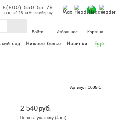
8(800) 550-55-79
пн-пт с 9-18 по Новосибирску
Войти
Избранное
Корзина
ский сад
Нижнее белье
Новинки
Ещё
...
бы делать покупки и
заказы.
ли зарегистрироваться
Артикул: 1005-1
Личный кабинет
2 540
руб.
Цена за упаковку (4 шт)