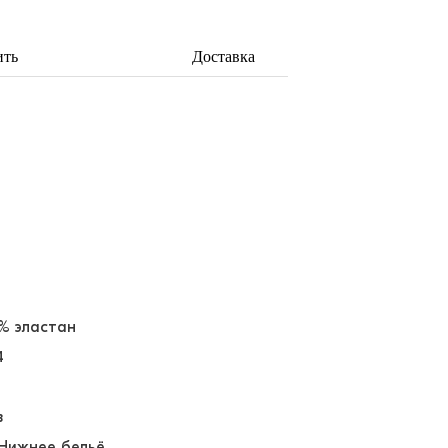
ить
Доставка
5% эластан
4
в
 Нижнее бельё