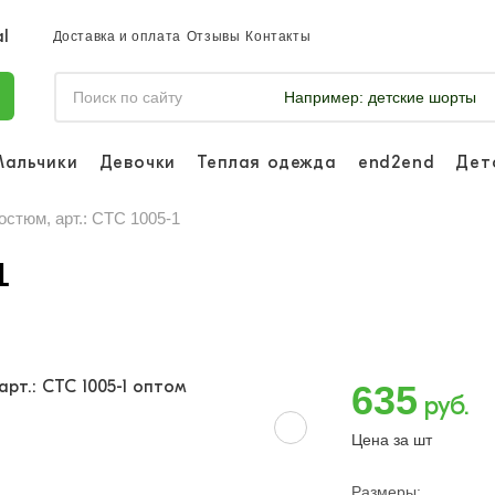
Доставка и оплата
Отзывы
Контакты
Например:
детские шорты
Мальчики
Девочки
Теплая одежда
end2end
Дет
Войдите, что
отслеживать 
остюм, арт.: CTC 1005-1
Войти и
1
635
руб.
Цена за шт
Размеры: