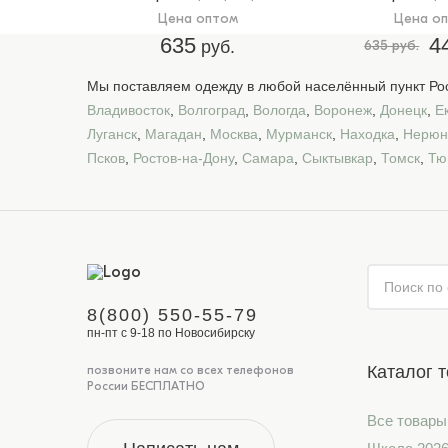
Цена оптом
Цена о
635
4
руб.
635 руб.
Мы поставляем одежду в любой населённый пункт Рос
Владивосток
,
Волгоград
,
Вологда
,
Воронеж
,
Донецк
,
Е
Луганск
,
Магадан
,
Москва
,
Мурманск
,
Находка
,
Нерюн
Псков
,
Ростов-на-Дону
,
Самара
,
Сыктывкар
,
Томск
,
Тю
8(800) 550-55-79
пн-пт с 9-18 по Новосибирску
Каталог 
позвоните нам со всех телефонов
России БЕСПЛАТНО
Все товары