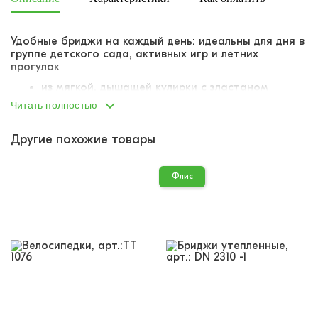
Удобные бриджи на каждый день: идеальны для дня в
группе детского сада, активных игр и летних
прогулок
из мягкой, дышащей кулирки с эластаном
материал слегка тянется
Читать полностью
легко возвращает первоначальную форму, не
деформируется
Другие похожие товары
пояс со вшитой резинкой
резинка не тугая, не давит
однотонные
Флис