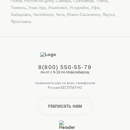
Псков
,
Ростов-на-Дону
,
Самара
,
Сыктывкар
,
Томск
,
Тюмень
,
Улан-Удэ
,
Ульяновск
,
Уссурийск
,
Уфа
,
Хабаровск
,
Челябинск
,
Чита
,
Южно-Сахалинск
,
Якутск
,
Ярославль
8(800) 550-55-79
пн-пт с 9-18 по Новосибирску
позвоните нам со всех телефонов
России БЕСПЛАТНО
Написать нам