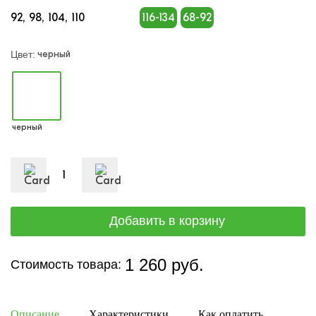
92
98
104
110
116-134
68-92
черный
Цвет:
черный
1 260 руб.
Стоимость товара:
Описание
Характеристики
Как оплатить
Дост