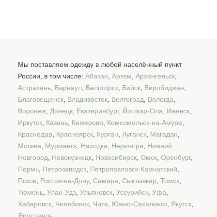
Мы поставляем одежду в любой населённый пункт
России, в том числе:
Абакан
,
Артем
,
Архангельск
,
Астрахань
,
Барнаул
,
Белогорск
,
Бийск
,
Биробиджан
,
Благовещенск
,
Владивосток
,
Волгоград
,
Вологда
,
Воронеж
,
Донецк
,
Екатеринбург
,
Йошкар-Ола
,
Ижевск
,
Иркутск
,
Казань
,
Кемерово
,
Комсомольск-на-Амуре
,
Краснодар
,
Красноярск
,
Курган
,
Луганск
,
Магадан
,
Москва
,
Мурманск
,
Находка
,
Нерюнгри
,
Нижний
Новгород
,
Новокузнецк
,
Новосибирск
,
Омск
,
Оренбург
,
Пермь
,
Петрозаводск
,
Петропавловск-Камчатский
,
Псков
,
Ростов-на-Дону
,
Самара
,
Сыктывкар
,
Томск
,
Тюмень
,
Улан-Удэ
,
Ульяновск
,
Уссурийск
,
Уфа
,
Хабаровск
,
Челябинск
,
Чита
,
Южно-Сахалинск
,
Якутск
,
Ярославль