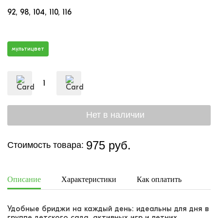
92
98
104
110
116
мультицвет
975 руб.
Стоимость товара:
Описание
Характеристики
Как оплатить
Дост
Удобные бриджи на каждый день: идеальны для дня в
группе детского сада, активных игр и летних