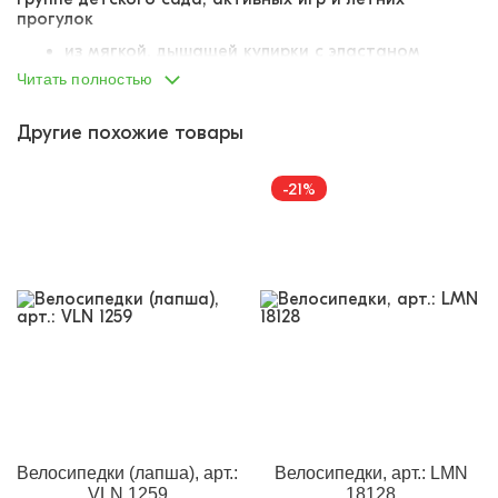
прогулок
из мягкой, дышащей кулирки с эластаном
материал слегка тянется
Читать полностью
легко возвращает первоначальную форму, не
деформируется
Другие похожие товары
пояс со вшитой резинкой
резинка не тугая, не давит
украшены ярким набивным принтом-паттерном
-21%
Велосипедки (лапша), арт.:
Велосипедки, арт.: LMN
VLN 1259
18128