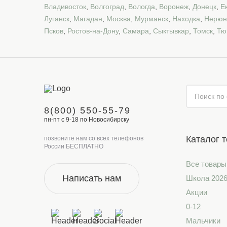
Владивосток
,
Волгоград
,
Вологда
,
Воронеж
,
Донецк
,
Е
Луганск
,
Магадан
,
Москва
,
Мурманск
,
Находка
,
Нерюн
Псков
,
Ростов-на-Дону
,
Самара
,
Сыктывкар
,
Томск
,
Тю
8(800) 550-55-79
пн-пт с 9-18 по Новосибирску
Каталог 
позвоните нам со всех телефонов
России БЕСПЛАТНО
Все товары
Написать нам
Школа 202
Акции
0-12
Мальчики