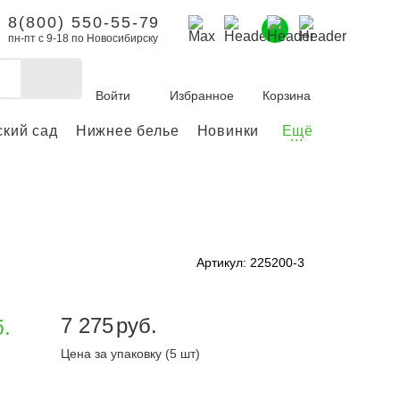
8(800) 550-55-79
пн-пт с 9-18 по Новосибирску
Войти
Избранное
Корзина
ский сад
Нижнее белье
Новинки
Ещё
...
бы делать покупки и
заказы.
ли зарегистрироваться
Артикул: 225200-3
Личный кабинет
7 275
руб.
б.
Цена за упаковку (5 шт)