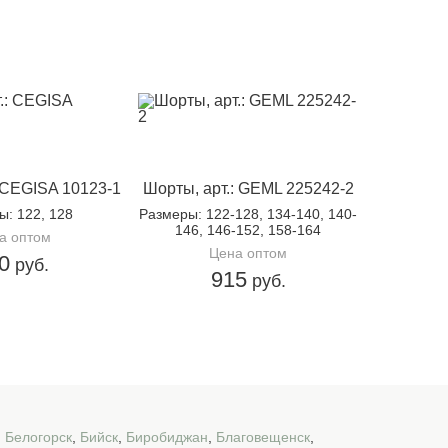
 CEGISA 10123-1
Шорты, арт.: GEML 225242-2
ры
: 122, 128
Размеры
: 122-128, 134-140, 140-
146, 146-152, 158-164
а оптом
Цена оптом
0
руб.
915
руб.
,
Белогорск
,
Бийск
,
Биробиджан
,
Благовещенск
,