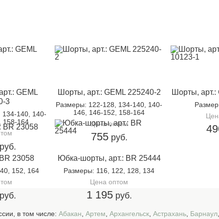
арт.: GEML
Шорты, арт.: GEML 225240-2
Шорты, арт.:
0-3
Размеры
: 122-128, 134-140, 140-
Разме
146, 146-152, 158-164
, 134-140, 140-
Цен
, 158-164
Цена оптом
49
птом
755
руб.
руб.
 BR 23058
Юбка-шорты, арт.: BR 25444
140, 152, 164
Размеры
: 116, 122, 128, 134
птом
Цена оптом
1 195
руб.
руб.
сии, в том числе:
Абакан
,
Артем
,
Архангельск
,
Астрахань
,
Барнаул