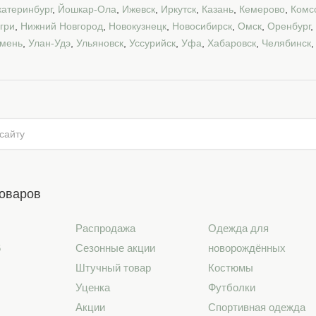
катеринбург
,
Йошкар-Ола
,
Ижевск
,
Иркутск
,
Казань
,
Кемерово
,
Комс
гри
,
Нижний Новгород
,
Новокузнецк
,
Новосибирск
,
Омск
,
Оренбург
,
мень
,
Улан-Удэ
,
Ульяновск
,
Уссурийск
,
Уфа
,
Хабаровск
,
Челябинск
товаров
Распродажа
Одежда для
6
Сезонные акции
новорождённых
Штучный товар
Костюмы
Уценка
Футболки
Акции
Спортивная одежда