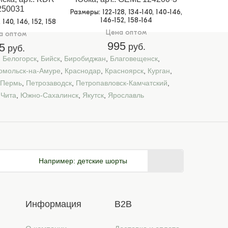
250031
Размеры
: 122-128, 134-140, 140-146,
146-152, 158-164
, 140, 146, 152, 158
Цена оптом
а оптом
995
5
руб.
руб.
,
Белогорск
,
Бийск
,
Биробиджан
,
Благовещенск
,
омольск-на-Амуре
,
Краснодар
,
Красноярск
,
Курган
,
Пермь
,
Петрозаводск
,
Петропавловск-Камчатский
,
,
Чита
,
Южно-Сахалинск
,
Якутск
,
Ярославль
Например:
детские шорты
Информация
B2B