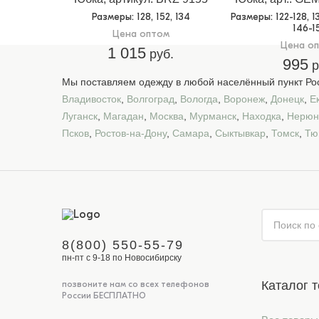
Размеры
: 128, 152, 134
Размеры
: 122-128, 
146-1
Цена оптом
Цена о
1 015
руб.
995
р
Мы поставляем одежду в любой населённый пункт Рос
Владивосток
,
Волгоград
,
Вологда
,
Воронеж
,
Донецк
,
Е
Луганск
,
Магадан
,
Москва
,
Мурманск
,
Находка
,
Нерюн
Псков
,
Ростов-на-Дону
,
Самара
,
Сыктывкар
,
Томск
,
Тю
8(800) 550-55-79
пн-пт с 9-18 по Новосибирску
Каталог 
позвоните нам со всех телефонов
России БЕСПЛАТНО