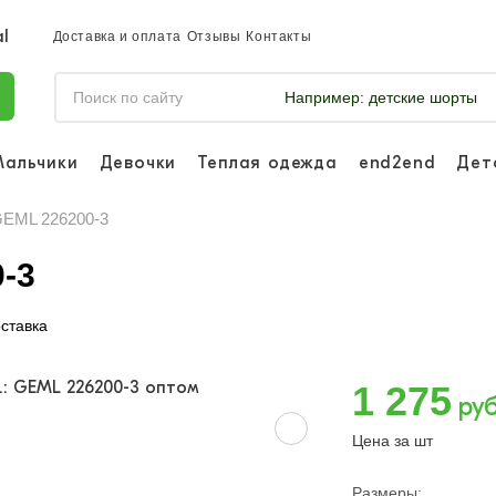
Доставка и оплата
Отзывы
Контакты
Например:
детские шорты
Мальчики
Девочки
Теплая одежда
end2end
Дет
Войдите, что
отслеживать 
 GEML 226200-3
Войти и
0-3
ставка
1 275
руб
Цена за шт
Размеры: