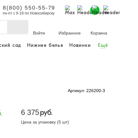
8(800) 550-55-79
пн-пт с 9-18 по Новосибирску
Войти
Избранное
Корзина
ский сад
Нижнее белье
Новинки
Ещё
...
бы делать покупки и
заказы.
ли зарегистрироваться
Артикул: 226200-3
Личный кабинет
6 375
руб.
.
Цена за упаковку (5 шт)