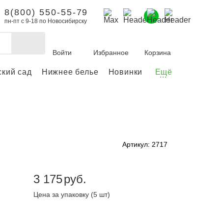
8(800) 550-55-79
пн-пт с 9-18 по Новосибирску
Войти
Избранное
Корзина
ский сад
Нижнее белье
Новинки
Ещё
...
бы делать покупки и
заказы.
ли зарегистрироваться
Артикул: 2717
Личный кабинет
3 175
руб.
Цена за упаковку (5 шт)