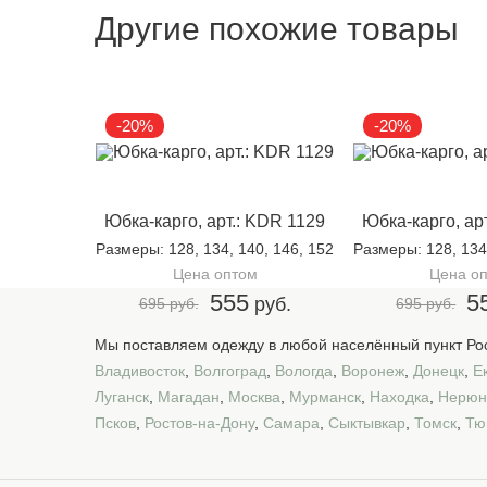
Другие похожие товары
-20%
-20%
Юбка-карго, арт.: KDR 1129
Юбка-карго, ар
Размеры
: 128, 134, 140, 146, 152
Размеры
: 128, 134
Цена оптом
Цена о
555
5
руб.
695 руб.
695 руб.
Мы поставляем одежду в любой населённый пункт Рос
Владивосток
,
Волгоград
,
Вологда
,
Воронеж
,
Донецк
,
Е
Луганск
,
Магадан
,
Москва
,
Мурманск
,
Находка
,
Нерюн
Псков
,
Ростов-на-Дону
,
Самара
,
Сыктывкар
,
Томск
,
Тю