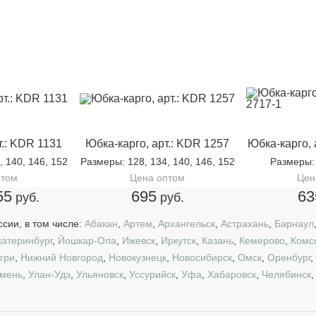
т.: KDR 1131
Юбка-карго, арт.: KDR 1257
Юбка-карго, 
, 140, 146, 152
Размеры
: 128, 134, 140, 146, 152
Размеры
птом
Цена оптом
Цен
55
695
63
руб.
руб.
сии, в том числе:
Абакан
,
Артем
,
Архангельск
,
Астрахань
,
Барнаул
катеринбург
,
Йошкар-Ола
,
Ижевск
,
Иркутск
,
Казань
,
Кемерово
,
Комс
гри
,
Нижний Новгород
,
Новокузнецк
,
Новосибирск
,
Омск
,
Оренбург
,
мень
,
Улан-Удэ
,
Ульяновск
,
Уссурийск
,
Уфа
,
Хабаровск
,
Челябинск