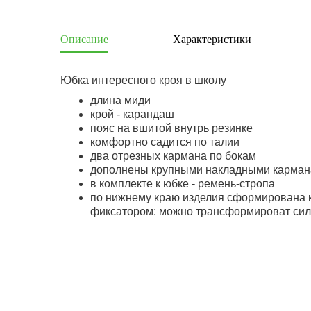
Описание
Характеристики
Юбка интересного кроя в школу
длина миди
крой - карандаш
пояс на вшитой внутрь резинке
комфортно садится по талии
два отрезных кармана по бокам
дополнены крупными накладными карман
в комплекте к юбке - ремень-стропа
по нижнему краю изделия сформирована к
фиксатором: можно трансформироват сил