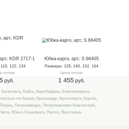
арт.: KDR 2717-1
Юбка-карго, арт.: S 66405
: 110, 122, 134
Размеры
: 128, 140, 152, 164
а оптом
Цена оптом
5
1 455
руб.
руб.
,
Белогорск
,
Бийск
,
Биробиджан
,
Благовещенск
,
омольск-на-Амуре
,
Краснодар
,
Красноярск
,
Курган
,
Пермь
,
Петрозаводск
,
Петропавловск-Камчатский
,
,
Чита
,
Южно-Сахалинск
,
Якутск
,
Ярославль