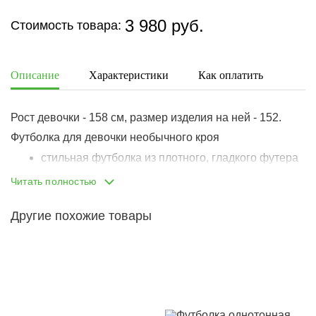
3 980 руб.
Стоимость товара:
Описание
Характеристики
Как оплатить
Дост
Рост девочки - 158 см, размер изделия на ней - 152.
Футболка для девочки необычного кроя
стильная футболка из плотного, гладкого футера
материал содержит нити лайкры в составе
Читать полностью
полотна - изделие служит дольше и не
деформируется при стирках и в носке
крой оверсайз
Другие похожие товары
опущенная линия плеча
длина классическая
горловина скроена с изюминкой - сформирован
разрез по линии ключицы, красиво открывает
плечо
декоративный хлястик у горловины фиксируется
сзади пуговкой