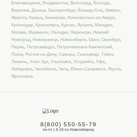
Благовещенск
,
Владивосток
,
Волгоград
,
Вологда
,
Воронеж
,
Донецк
,
Екатеринбург
,
Йошкар-Ола
,
Ижевск
,
Иркутск
,
Казань
,
Кемерово
,
Комсомольск-на-Амуре
,
Краснодар
,
Красноярск
,
Курган
,
Луганск
,
Магадан
,
Москва
,
Мурманск
,
Находка
,
Нерюнгри
,
Нижний
Новгород
,
Новокузнецк
,
Новосибирск
,
Омск
,
Оренбург
,
Пермь
,
Петрозаводск
,
Петропавловск-Камчатский
,
Псков
,
Ростов-на-Дону
,
Самара
,
Сыктывкар
,
Томск
,
Тюмень
,
Улан-Удэ
,
Ульяновск
,
Уссурийск
,
Уфа
,
Хабаровск
,
Челябинск
,
Чита
,
Южно-Сахалинск
,
Якутск
,
Ярославль
8(800) 550-55-79
пн-пт с 9-18 по Новосибирску