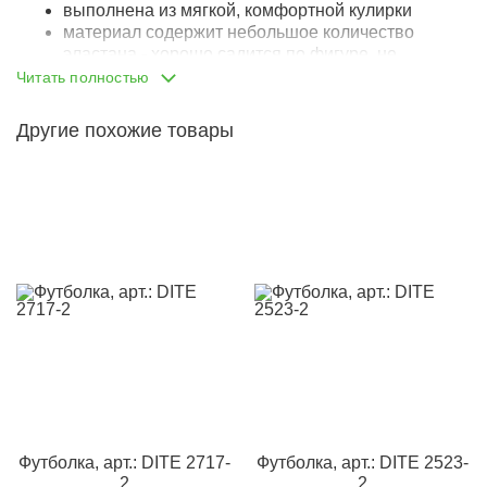
выполнена из мягкой, комфортной кулирки
материал содержит небольшое количество
эластана - хорошо садится по фигуре, не
деформируется при стирке
Читать полностью
классическая линия плеча
круглый вырез горловины
Другие похожие товары
горловина притачена, выполнена из резинки-
кашкорсе
резинка хорошо переносит носку и стирки, не
деформируется
швы обработаны подгибом
украшена ярким красочным принтом
на спинке также яркий качественный принт
Футболка, арт.: DITE 2717-
Футболка, арт.: DITE 2523-
2
2