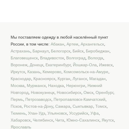
Мы поставляем одежду в любой населённый пункт
России, в том числе:
Абакан
,
Артем
,
Архангельск
,
Астрахань
,
Барнаул
,
Белогорск
,
Бийск
,
Биробиджан
,
Благовещенск
,
Владивосток
,
Волгоград
,
Вологда
,
Воронеж
,
Донецк
,
Екатеринбург
,
Йошкар-Ола
,
Ижевск
,
Иркутск
,
Казань
,
Кемерово
,
Комсомольск-на-Амуре
,
Краснодар
,
Красноярск
,
Курган
,
Луганск
,
Магадан
,
Москва
,
Мурманск
,
Находка
,
Нерюнгри
,
Нижний
Новгород
,
Новокузнецк
,
Новосибирск
,
Омск
,
Оренбург
,
Пермь
,
Петрозаводск
,
Петропавловск-Камчатский
,
Псков
,
Ростов-на-Дону
,
Самара
,
Сыктывкар
,
Томск
,
Тюмень
,
Улан-Удэ
,
Ульяновск
,
Уссурийск
,
Уфа
,
Хабаровск
,
Челябинск
,
Чита
,
Южно-Сахалинск
,
Якутск
,
Ярославль