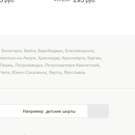
руб.
руб.
,
Белогорск
,
Бийск
,
Биробиджан
,
Благовещенск
,
омольск-на-Амуре
,
Краснодар
,
Красноярск
,
Курган
,
Пермь
,
Петрозаводск
,
Петропавловск-Камчатский
,
,
Чита
,
Южно-Сахалинск
,
Якутск
,
Ярославль
Например:
детские шорты