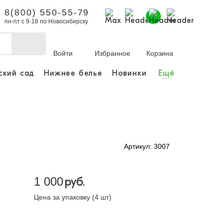
8(800) 550-55-79
пн-пт с 9-18 по Новосибирску
Войти
Избранное
Корзина
ский сад
Нижнее белье
Новинки
Ещё
...
бы делать покупки и
заказы.
ли зарегистрироваться
Артикул: 3007
Личный кабинет
1 000
руб.
Цена за упаковку (4 шт)