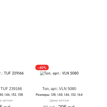
-40%
.: TUF 239166
Топ, арт.: VLN 5080
140, 146, 152, 158
Размеры
: 128, 140, 146, 152, 164
а оптом
Цена оптом
5
295
495 руб.