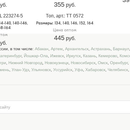
355
уб.
руб.
ML 223274-5
Топ, арт.: TT 0572
134-140, 140-146,
Размеры
: 134, 140, 146, 152, 164
58-164
Цена оптом
птом
445
руб.
уб.
сии, в том числе:
Абакан
,
Артем
,
Архангельск
,
Астрахань
,
Барнаул
катеринбург
,
Йошкар-Ола
,
Ижевск
,
Иркутск
,
Казань
,
Кемерово
,
Комс
гри
,
Нижний Новгород
,
Новокузнецк
,
Новосибирск
,
Омск
,
Оренбург
,
мень
,
Улан-Удэ
,
Ульяновск
,
Уссурийск
,
Уфа
,
Хабаровск
,
Челябинск