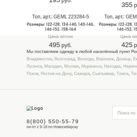
руб.
355
р
Топ, арт.: GEML 223284-5
Топ, арт.: GE
Размеры
: 122-128, 134-140, 140-146,
Размеры
: 122-128, 
146-152, 158-164
146-152, 1
Цена оптом
Цена о
495
425
руб.
р
Мы поставляем одежду в любой населённый пункт Рос
Владивосток
,
Волгоград
,
Вологда
,
Воронеж
,
Донецк
,
Е
Луганск
,
Магадан
,
Москва
,
Мурманск
,
Находка
,
Нерюн
Псков
,
Ростов-на-Дону
,
Самара
,
Сыктывкар
,
Томск
,
Тю
8(800) 550-55-79
пн-пт с 9-18 по Новосибирску