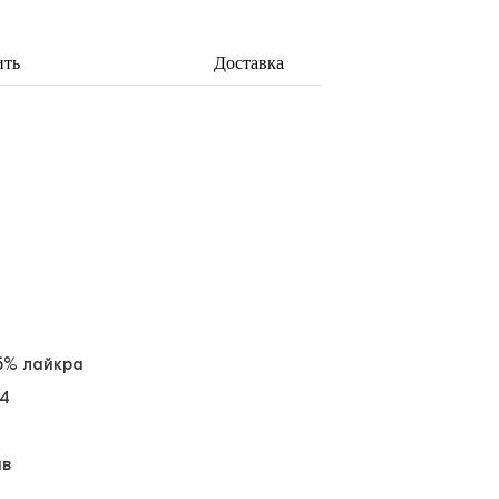
ить
Доставка
 5% лайкра
64
ав