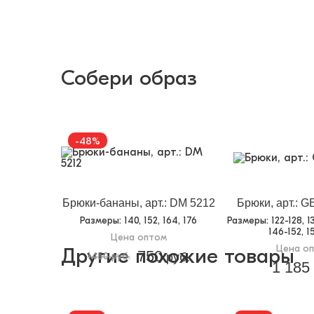
Собери образ
-48%
Брюки-бананы, арт.: DM 5212
Брюки, арт.: 
Размеры
: 140, 152, 164, 176
Размеры
: 122-128, 
146-152, 1
Цена оптом
Цена о
Другие похожие товары
750
1450 руб.
руб.
1 185