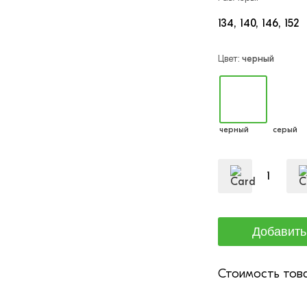
134
140
146
152
Цвет:
черный
черный
серый
Стоимость това