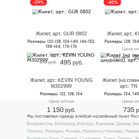
-29%
-40%
Жилет, арт.: GUR 0802
Жилет, арт.: 
Размеры
: 122-128, 134-140, 146-152,
Размеры
: 128, 13
158-164, 170-176
Цена о
Цена оптом
3
655 руб.
495
695 руб.
руб.
Жилет, арт.: KEVIN YOUNG
Жилет (на спин
M302999
арт.: TN
Размеры
: 122, 128, 134
Размеры
: 134, 14
Цена оптом
Цена о
1 150
735
руб.
р
Мы поставляем одежду в любой населённый пункт Росси
Владивосток
,
Волгоград
,
Вологда
,
Воронеж
,
Донецк
,
Ек
Луганск
,
Магадан
,
Москва
,
Мурманск
,
Находка
,
Нерюн
Ростов-на-Дону
,
Самара
,
Сыктывкар
,
Томск
,
Тюмень
,
У