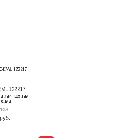
GEML 122217
134-140, 140-146,
58-164
птом
руб.