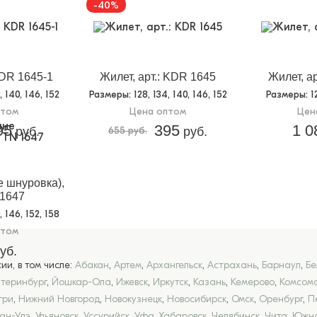
-40%
KDR 1645-1
Жилет, арт.: KDR 1645
Жилет, а
4, 140, 146, 152
Размеры
: 128, 134, 140, 146, 152
Размеры
: 
птом
Цена оптом
Цен
95
395
1 0
руб.
655 руб.
руб.
е шнуровка),
 1647
0, 146, 152, 158
птом
уб.
и, в том числе:
Абакан
,
Артем
,
Архангельск
,
Астрахань
,
Барнаул
,
Бе
атеринбург
,
Йошкар-Ола
,
Ижевск
,
Иркутск
,
Казань
,
Кемерово
,
Комсомо
гри
,
Нижний Новгород
,
Новокузнецк
,
Новосибирск
,
Омск
,
Оренбург
,
П
лан-Удэ
,
Ульяновск
,
Уссурийск
,
Уфа
,
Хабаровск
,
Челябинск
,
Чита
,
Южно