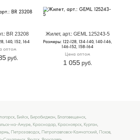
рт.: BR 23208
Жилет, арт.: GEML 125243-5
128, 140, 152, 164
Размеры
: 122-128, 134-140, 140-146,
146-152, 158-164
а оптом
Цена оптом
85
руб.
1 055
руб.
логорск
,
Бийск
,
Биробиджан
,
Благовещенск
,
льск-на-Амуре
,
Краснодар
,
Красноярск
,
Курган
,
ермь
,
Петрозаводск
,
Петропавловск-Камчатский
,
Псков
,
-Сахалинск
,
Якутск
,
Ярославль