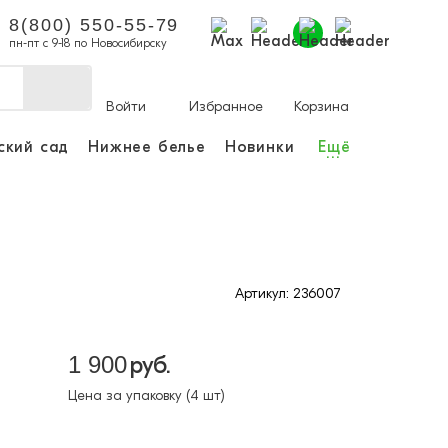
8(800) 550-55-79
пн-пт с 9-18 по Новосибирску
Войти
Избранное
Корзина
ский сад
Нижнее белье
Новинки
Ещё
...
ы делать покупки и
аказы.
ли зарегистрироваться
Артикул: 236007
Личный кабинет
1 900
руб.
Цена за упаковку (4 шт)