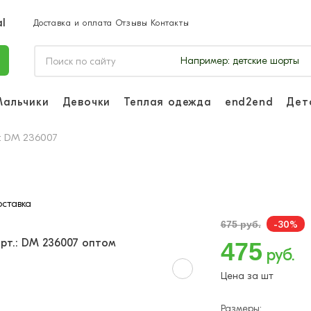
Доставка и оплата
Отзывы
Контакты
Например:
детские шорты
Мальчики
Девочки
Теплая одежда
end2end
Дет
Войдите, чтоб
отслеживать з
.: DM 236007
Войти и
ставка
-30%
675 руб.
475
руб.
Цена за шт
Размеры: