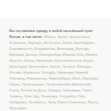
Мы поставляем одежду в любой населённый пункт
России, в том числе:
Абакан
,
Артем
,
Архангельск
,
Астрахань
,
Барнаул
,
Белогорск
,
Бийск
,
Биробиджан
,
Благовещенск
,
Владивосток
,
Волгоград
,
Вологда
,
Воронеж
,
Донецк
,
Екатеринбург
,
Йошкар-Ола
,
Ижевск
,
Иркутск
,
Казань
,
Кемерово
,
Комсомольск-на-Амуре
,
Краснодар
,
Красноярск
,
Курган
,
Луганск
,
Магадан
,
Москва
,
Мурманск
,
Находка
,
Нерюнгри
,
Нижний
Новгород
,
Новокузнецк
,
Новосибирск
,
Омск
,
Оренбург
,
Пермь
,
Петрозаводск
,
Петропавловск-Камчатский
,
Псков
,
Ростов-на-Дону
,
Самара
,
Сыктывкар
,
Томск
,
Тюмень
,
Улан-Удэ
,
Ульяновск
,
Уссурийск
,
Уфа
,
Хабаровск
,
Челябинск
,
Чита
,
Южно-Сахалинск
,
Якутск
,
Ярославль