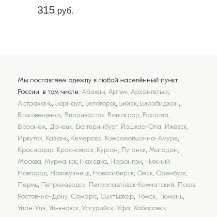
315
руб.
Мы поставляем одежду в любой населённый пункт
России, в том числе:
Абакан
,
Артем
,
Архангельск
,
Астрахань
,
Барнаул
,
Белогорск
,
Бийск
,
Биробиджан
,
Благовещенск
,
Владивосток
,
Волгоград
,
Вологда
,
Воронеж
,
Донецк
,
Екатеринбург
,
Йошкар-Ола
,
Ижевск
,
Иркутск
,
Казань
,
Кемерово
,
Комсомольск-на-Амуре
,
Краснодар
,
Красноярск
,
Курган
,
Луганск
,
Магадан
,
Москва
,
Мурманск
,
Находка
,
Нерюнгри
,
Нижний
Новгород
,
Новокузнецк
,
Новосибирск
,
Омск
,
Оренбург
,
Пермь
,
Петрозаводск
,
Петропавловск-Камчатский
,
Псков
,
Ростов-на-Дону
,
Самара
,
Сыктывкар
,
Томск
,
Тюмень
,
Улан-Удэ
,
Ульяновск
,
Уссурийск
,
Уфа
,
Хабаровск
,