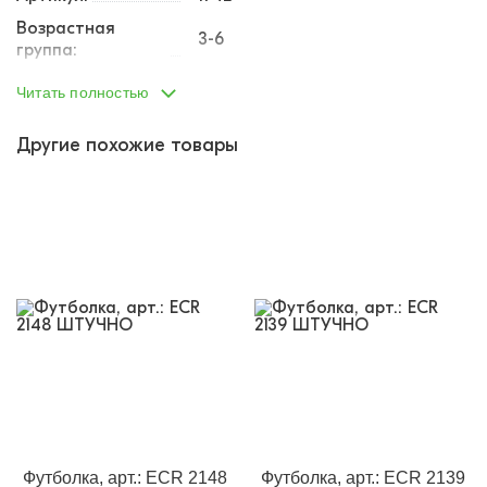
Возрастная
3-6
группа:
Пол:
мальчик
Читать полностью
Тип одежды:
футболка
Другие похожие товары
Возраст от:
3
Возраст до:
4
Производство:
Турция
Состав:
70% хлопок, 30% полиэстер
Размеры:
104
Материал:
кулирка
Доп.параметр:
короткий рукав
Назначение:
Детский сад
Кол-во в
1
упаковке:
Доп.параметр 2:
трикотаж
Футболка, арт.: ECR 2148
Футболка, арт.: ECR 2139