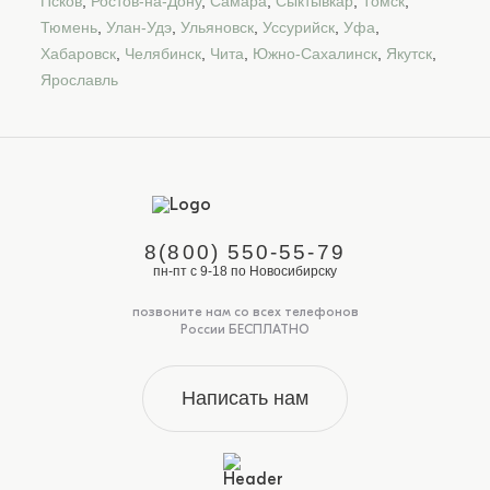
Псков
,
Ростов-на-Дону
,
Самара
,
Сыктывкар
,
Томск
,
Тюмень
,
Улан-Удэ
,
Ульяновск
,
Уссурийск
,
Уфа
,
Хабаровск
,
Челябинск
,
Чита
,
Южно-Сахалинск
,
Якутск
,
Ярославль
8(800) 550-55-79
пн-пт с 9-18 по Новосибирску
позвоните нам со всех телефонов
России БЕСПЛАТНО
Написать нам