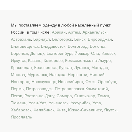
Мы поставляем одежду в любой населённый пункт
России, в том числе:
Абакан
,
Артем
,
Архангельск
,
Астрахань
,
Барнаул
,
Белогорск
,
Бийск
,
Биробиджан
,
Благовещенск
,
Владивосток
,
Волгоград
,
Вологда
,
Воронеж
,
Донецк
,
Екатеринбург
,
Йошкар-Ола
,
Ижевск
,
Иркутск
,
Казань
,
Кемерово
,
Комсомольск-на-Амуре
,
Краснодар
,
Красноярск
,
Курган
,
Луганск
,
Магадан
,
Москва
,
Мурманск
,
Находка
,
Нерюнгри
,
Нижний
Новгород
,
Новокузнецк
,
Новосибирск
,
Омск
,
Оренбург
,
Пермь
,
Петрозаводск
,
Петропавловск-Камчатский
,
Псков
,
Ростов-на-Дону
,
Самара
,
Сыктывкар
,
Томск
,
Тюмень
,
Улан-Удэ
,
Ульяновск
,
Уссурийск
,
Уфа
,
Хабаровск
,
Челябинск
,
Чита
,
Южно-Сахалинск
,
Якутск
,
Ярославль