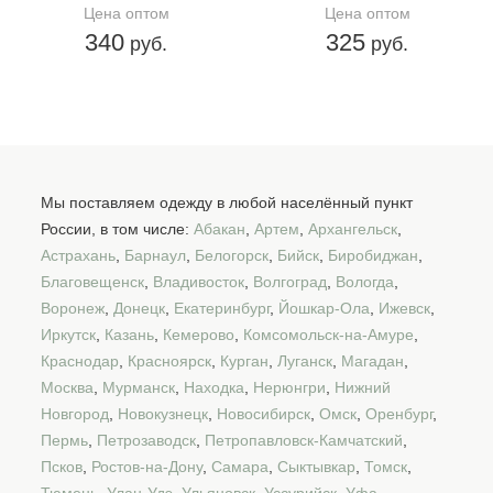
Цена оптом
Цена оптом
340
325
руб.
руб.
Мы поставляем одежду в любой населённый пункт
России, в том числе:
Абакан
,
Артем
,
Архангельск
,
Астрахань
,
Барнаул
,
Белогорск
,
Бийск
,
Биробиджан
,
Благовещенск
,
Владивосток
,
Волгоград
,
Вологда
,
Воронеж
,
Донецк
,
Екатеринбург
,
Йошкар-Ола
,
Ижевск
,
Иркутск
,
Казань
,
Кемерово
,
Комсомольск-на-Амуре
,
Краснодар
,
Красноярск
,
Курган
,
Луганск
,
Магадан
,
Москва
,
Мурманск
,
Находка
,
Нерюнгри
,
Нижний
Новгород
,
Новокузнецк
,
Новосибирск
,
Омск
,
Оренбург
,
Пермь
,
Петрозаводск
,
Петропавловск-Камчатский
,
Псков
,
Ростов-на-Дону
,
Самара
,
Сыктывкар
,
Томск
,
Тюмень
,
Улан-Удэ
,
Ульяновск
,
Уссурийск
,
Уфа
,