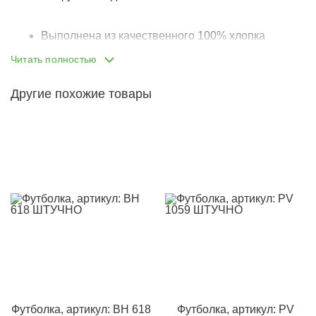
Выполнена из качественного 100% хлопка
Горловина обработана эластичной бейкой, рукава
Читать полностью
и низ подгибом, швы плоские, идеально
обработанные
Другие похожие товары
Комфортная футболка на каждый день и круглый год!
Ткань мягкая, позволяет коже ‘дышать”. Удачно
сочетается с джинсами, шортами и капри! Также,
хороший вариант для комбинирования с бомберами и
спортивными брюками.
Футболка, артикул: BH 618
Футболка, артикул: PV