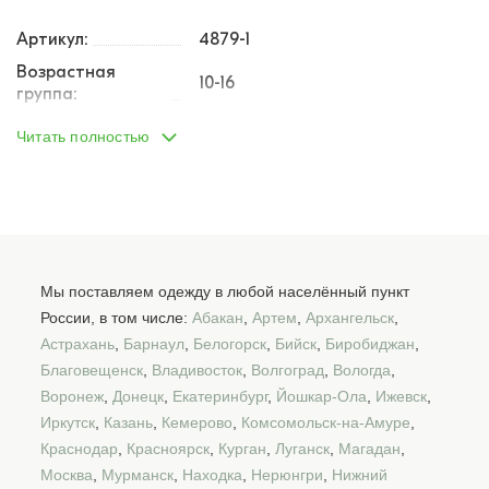
Артикул:
4879-1
Возрастная
10-16
группа:
Пол:
мальчик
Читать полностью
Тип одежды:
брюки
Возраст от:
14
Возраст до:
16
Производство:
Турция
80% хлопок, 15% полиэстер, 5%
Мы поставляем одежду в любой населённый пункт
Состав:
лайкра
России, в том числе:
Абакан
,
Артем
,
Архангельск
,
Размеры:
Астрахань
,
Барнаул
,
Белогорск
164
170
,
176
Бийск
,
Биробиджан
,
Благовещенск
,
Владивосток
,
Волгоград
,
Вологда
,
Материал:
лакоста
Воронеж
,
Донецк
,
Екатеринбург
,
Йошкар-Ола
,
Ижевск
,
Назначение:
Школьная одежда
Иркутск
,
Казань
,
Кемерово
,
Комсомольск-на-Амуре
,
Кол-во в
Краснодар
,
Красноярск
,
Курган
,
Луганск
,
Магадан
,
3
упаковке:
Москва
,
Мурманск
,
Находка
,
Нерюнгри
,
Нижний