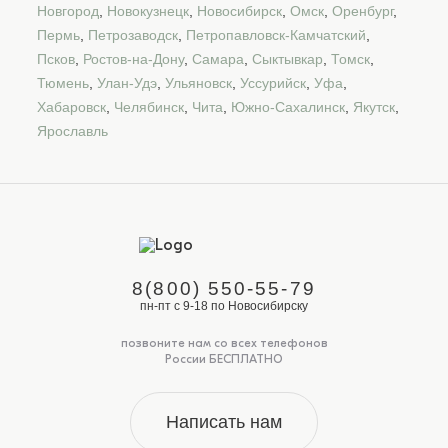
Доп.параметр 2:
трикотаж
Новгород
,
Новокузнецк
,
Новосибирск
,
Омск
,
Оренбург
,
Пермь
,
Петрозаводск
,
Петропавловск-Камчатский
,
Псков
,
Ростов-на-Дону
,
Самара
,
Сыктывкар
,
Томск
,
Тюмень
,
Улан-Удэ
,
Ульяновск
,
Уссурийск
,
Уфа
,
Хабаровск
,
Челябинск
,
Чита
,
Южно-Сахалинск
,
Якутск
,
Ярославль
8(800) 550-55-79
пн-пт с 9-18 по Новосибирску
позвоните нам со всех телефонов
России БЕСПЛАТНО
Написать нам