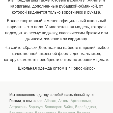
Мы предлагаем также готовые варианты: жилеты и
кардиганы, дополненные рубашкой-обманкой, от
которой виднеется только воротничок и рукава.
Более спортивный и менее официальный школьный
вариант – это поло. Универсальная модель, которая
подходит ко всему: пиджаку, классическим брюкам или
джинсам, жилетке или кардигану.
На сайте «Краски Детства» вы найдете широкий выбор
качественной школьной формы для мальчиков,
которую сможете приобрести оптом по хорошим ценам.
Школьная одежда оптом в г.Новосибирск
Мы поставляем одежду в любой населённый пункт
России, в том числе:
Абакан
,
Артем
,
Архангельск
,
Астрахань
,
Барнаул
,
Белогорск
,
Бийск
,
Биробиджан
,
Благовещенск
,
Владивосток
,
Волгоград
,
Вологда
,