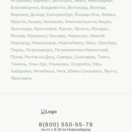
Астрахань
,
Барнаул
,
Белогорск
,
Бийск
,
Биробиджан
,
Благовещенск
,
Владивосток
,
Волгоград
,
Вологда
,
Воронеж
,
Донецк
,
Екатеринбург
,
Йошкар-Ола
,
Ижевск
,
Иркутск
,
Казань
,
Кемерово
,
Комсомольск-на-Амуре
,
Краснодар
,
Красноярск
,
Курган
,
Луганск
,
Магадан
,
Москва
,
Мурманск
,
Находка
,
Нерюнгри
,
Нижний
Новгород
,
Новокузнецк
,
Новосибирск
,
Омск
,
Оренбург
,
Пермь
,
Петрозаводск
,
Петропавловск-Камчатский
,
Псков
,
Ростов-на-Дону
,
Самара
,
Сыктывкар
,
Томск
,
Тюмень
,
Улан-Удэ
,
Ульяновск
,
Уссурийск
,
Уфа
,
Хабаровск
,
Челябинск
,
Чита
,
Южно-Сахалинск
,
Якутск
,
Ярославль
8(800) 550-55-79
пн-пт с 9-18 по Новосибирску