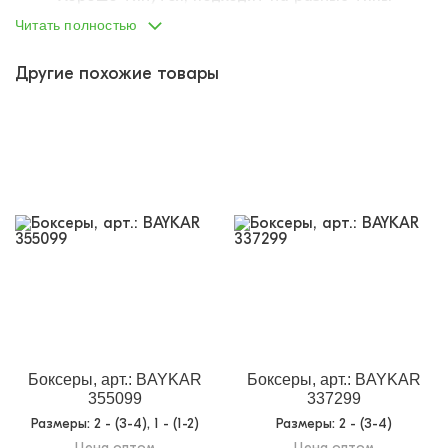
фигур.
Читать полностью
Плоские, комфортные швы.
Удобная резинка (не жмет).
Другие похожие товары
Двойной гульфик (более износостойкие).
Декорированы качественным принтом (не
потрескается после стирок).
Нижнее белье BAYKAR уже давно зарекомендовало
себя на рынке. Оно изготавливается из
высококачественного хлопкового трикотажа, имеет
максимально удобный фасон и хорошую посадку. Не
раздражает детскую кожу, не натирает, а потому
рекомендована к покупке! Обратите внимание на
нижнее белье этой фирмы! Соотношение «цена-
качество» говорит само за себя!
Боксеры, арт.: BAYKAR
Боксеры, арт.: BAYKAR
355099
337299
Размеры
: 2 - (3-4), 1 - (1-2)
Размеры
: 2 - (3-4)
Цена оптом
Цена оптом