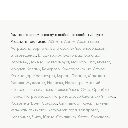
Мы поставляем одежду в любой населённый пункт
России, в том числе:
Абакан
,
Артем
,
Архангельск
,
Астрахань
,
Барнаул
,
Белогорск
,
Бийск
,
Биробиджан
,
Благовещенск
,
Владивосток
,
Волгоград
,
Вологда
,
Воронеж
,
Донецк
,
Екатеринбург
,
Йошкар-Ола
,
Ижевск
,
Иркутск
,
Казань
,
Кемерово
,
Комсомольск-на-Амуре
,
Краснодар
,
Красноярск
,
Курган
,
Луганск
,
Магадан
,
Москва
,
Мурманск
,
Находка
,
Нерюнгри
,
Нижний
Новгород
,
Новокузнецк
,
Новосибирск
,
Омск
,
Оренбург
,
Пермь
,
Петрозаводск
,
Петропавловск-Камчатский
,
Псков
,
Ростов-на-Дону
,
Самара
,
Сыктывкар
,
Томск
,
Тюмень
,
Улан-Удэ
,
Ульяновск
,
Уссурийск
,
Уфа
,
Хабаровск
,
Челябинск
,
Чита
,
Южно-Сахалинск
,
Якутск
,
Ярославль