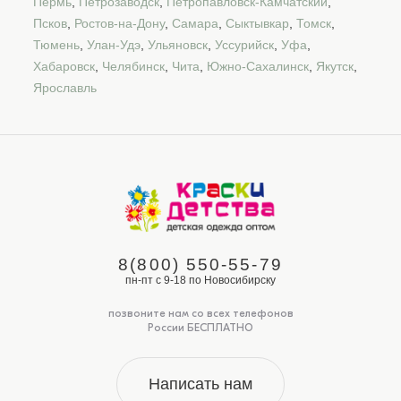
Пермь
,
Петрозаводск
,
Петропавловск-Камчатский
,
Псков
,
Ростов-на-Дону
,
Самара
,
Сыктывкар
,
Томск
,
Тюмень
,
Улан-Удэ
,
Ульяновск
,
Уссурийск
,
Уфа
,
Хабаровск
,
Челябинск
,
Чита
,
Южно-Сахалинск
,
Якутск
,
Ярославль
8(800) 550-55-79
пн-пт с 9-18 по Новосибирску
позвоните нам со всех телефонов
России БЕСПЛАТНО
Написать нам