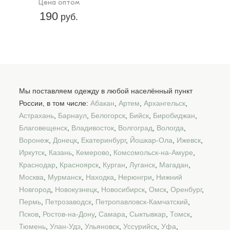
Цена оптом
190
руб.
Мы поставляем одежду в любой населённый пункт
России, в том числе:
Абакан
,
Артем
,
Архангельск
,
Астрахань
,
Барнаул
,
Белогорск
,
Бийск
,
Биробиджан
,
Благовещенск
,
Владивосток
,
Волгоград
,
Вологда
,
Воронеж
,
Донецк
,
Екатеринбург
,
Йошкар-Ола
,
Ижевск
,
Иркутск
,
Казань
,
Кемерово
,
Комсомольск-на-Амуре
,
Краснодар
,
Красноярск
,
Курган
,
Луганск
,
Магадан
,
Москва
,
Мурманск
,
Находка
,
Нерюнгри
,
Нижний
Новгород
,
Новокузнецк
,
Новосибирск
,
Омск
,
Оренбург
,
Пермь
,
Петрозаводск
,
Петропавловск-Камчатский
,
Псков
,
Ростов-на-Дону
,
Самара
,
Сыктывкар
,
Томск
,
Тюмень
,
Улан-Удэ
,
Ульяновск
,
Уссурийск
,
Уфа
,