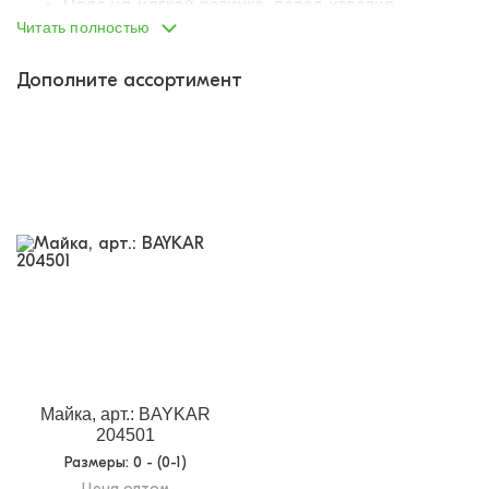
Пояс на мягкой резинке, перед изделия
продублирован х/б вставкой
Читать полностью
Декорированы модным принтом
Швы плоские, бельевые, не ощущаются кожей и
Дополните ассортимент
не натирают
Боксеры – идеальная модель удобных и практичных
трусов для повседневной носки. Они аккуратно
облегают тело, не перекручиваясь, не сдавливая и не
создавая складок. Сохраняют форму, цвет и
функциональные качества даже после многократных
стирок, выглядя эстетично и привлекательно.
Гипоаллергенная ткань впитывает излишки влаги и
пропускает воздух. Выбирайте только самое лучшее
и качественное бельё, от этого зависит здоровье и
настроение мальчика!
В одной упаковке 6 штук одного размера в трёх
расцветках!
Майка, арт.: BAYKAR
204501
Размеры
: 0 - (0-1)
Цена оптом