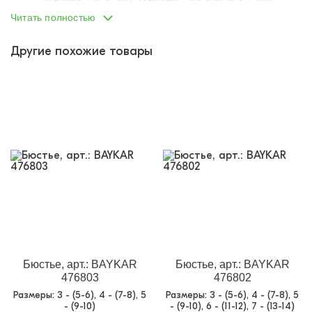
фигур.
Читать полностью
Плоские, комфортные швы.
Нижнее белье BAYKAR уже давно зарекомендовало
Другие похожие товары
себя на рынке. Оно изготавливается из
высококачественного хлопкового трикотажа, имеет
максимально удобный фасон и хорошую посадку. Не
раздражает детскую кожу, не натирает, а потому
рекомендована к покупке! Обратите внимание на
нижнее белье этой фирмы! Соотношение «цена-
качество» говорит само за себя!
Бюстье, арт.: BAYKAR
Бюстье, арт.: BAYKAR
476803
476802
Размеры
: 3 - (5-6), 4 - (7-8), 5
Размеры
: 3 - (5-6), 4 - (7-8), 5
- (9-10)
- (9-10), 6 - (11-12), 7 - (13-14)