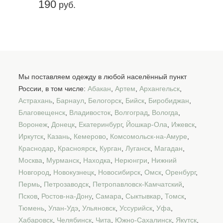
190
руб.
Мы поставляем одежду в любой населённый пункт
России, в том числе:
Абакан
,
Артем
,
Архангельск
,
Астрахань
,
Барнаул
,
Белогорск
,
Бийск
,
Биробиджан
,
Благовещенск
,
Владивосток
,
Волгоград
,
Вологда
,
Воронеж
,
Донецк
,
Екатеринбург
,
Йошкар-Ола
,
Ижевск
,
Иркутск
,
Казань
,
Кемерово
,
Комсомольск-на-Амуре
,
Краснодар
,
Красноярск
,
Курган
,
Луганск
,
Магадан
,
Москва
,
Мурманск
,
Находка
,
Нерюнгри
,
Нижний
Новгород
,
Новокузнецк
,
Новосибирск
,
Омск
,
Оренбург
,
Пермь
,
Петрозаводск
,
Петропавловск-Камчатский
,
Псков
,
Ростов-на-Дону
,
Самара
,
Сыктывкар
,
Томск
,
Тюмень
,
Улан-Удэ
,
Ульяновск
,
Уссурийск
,
Уфа
,
Хабаровск
,
Челябинск
,
Чита
,
Южно-Сахалинск
,
Якутск
,