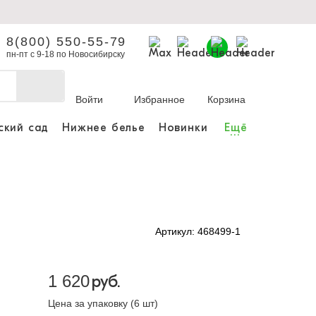
8(800) 550-55-79
пн-пт с 9-18 по Новосибирску
Войти
Избранное
Корзина
ский сад
Нижнее белье
Новинки
Ещё
...
бы делать покупки и
заказы.
ли зарегистрироваться
Артикул: 468499-1
Личный кабинет
1 620
руб.
Цена за упаковку (6 шт)