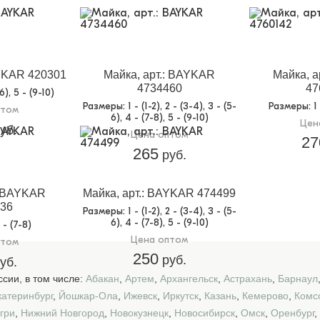
AYKAR 420301
Майка, арт.: BAYKAR
Майка, а
4734460
47
-6), 5 - (9-10)
Размеры
: 1 - (1-2), 2 - (3-4), 3 - (5-
Размеры
: 1
птом
6), 4 - (7-8), 5 - (9-10)
Цен
уб.
Цена оптом
27
265
руб.
: BAYKAR
Майка, арт.: BAYKAR 474499
36
Размеры
: 1 - (1-2), 2 - (3-4), 3 - (5-
6), 4 - (7-8), 5 - (9-10)
4 - (7-8)
Цена оптом
птом
250
руб.
уб.
сии, в том числе:
Абакан
,
Артем
,
Архангельск
,
Астрахань
,
Барнаул
катеринбург
,
Йошкар-Ола
,
Ижевск
,
Иркутск
,
Казань
,
Кемерово
,
Комс
гри
,
Нижний Новгород
,
Новокузнецк
,
Новосибирск
,
Омск
,
Оренбург
,