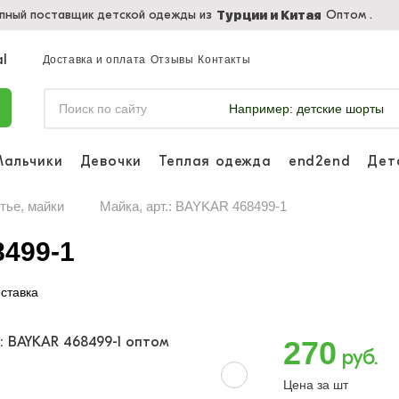
пный поставщик детской одежды из
Оптом .
Турции и Китая
Доставка и оплата
Отзывы
Контакты
Например:
детские шорты
Мальчики
Девочки
Теплая одежда
end2end
Дет
Войдите, что
отслеживать 
тье, майки
Майка, арт.: BAYKAR 468499-1
Войти и
8499-1
ставка
270
руб.
Цена за шт