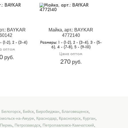
рт.: BAYKAR
Майка, арт.: BAYKAR
60142
4772140
 - (1-2), 2 - (3-4)
Размеры
: 1 - (1-2), 2 - (3-4), 3 - (5-
6), 4 - (7-8), 5 - (9-10)
а оптом
Цена оптом
0
руб.
270
руб.
,
Белогорск
,
Бийск
,
Биробиджан
,
Благовещенск
,
омольск-на-Амуре
,
Краснодар
,
Красноярск
,
Курган
,
Пермь
,
Петрозаводск
,
Петропавловск-Камчатский
,