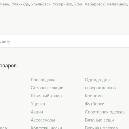
мень
,
Улан-Удэ
,
Ульяновск
,
Уссурийск
,
Уфа
,
Хабаровск
,
Челябинск
товаров
Распродажа
Одежда для
6
Сезонные акции
новорождённых
Штучный товар
Костюмы
Уценка
Футболки
Акции
Спортивная одежда
Аксессуары
Вязаные вещи
жда
Колготки, носки
Верхняя одежда