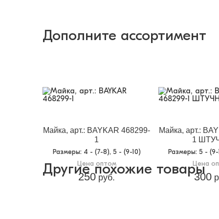
Дополните ассортимент
Майка, арт.: BAYKAR 468299-
Майка, арт.: BA
1
1 ШТУ
Размеры
: 4 - (7-8), 5 - (9-10)
Размеры
: 5 - (9
Цена оптом
Цена о
Другие похожие товары
250
300
руб.
р