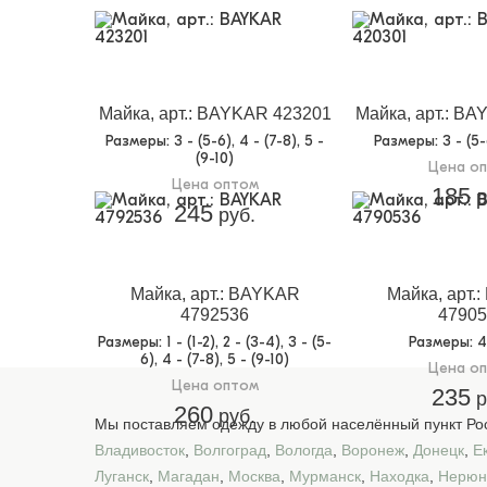
Майка, арт.: BAYKAR 423201
Майка, арт.: B
Размеры
: 3 - (5-6), 4 - (7-8), 5 -
Размеры
: 3 - (5
(9-10)
Цена о
Цена оптом
185
р
245
руб.
Майка, арт.: BAYKAR
Майка, арт.
4792536
47905
Размеры
: 1 - (1-2), 2 - (3-4), 3 - (5-
Размеры
: 
6), 4 - (7-8), 5 - (9-10)
Цена о
Цена оптом
235
р
260
руб.
Мы поставляем одежду в любой населённый пункт Рос
Владивосток
,
Волгоград
,
Вологда
,
Воронеж
,
Донецк
,
Е
Луганск
,
Магадан
,
Москва
,
Мурманск
,
Находка
,
Нерюн