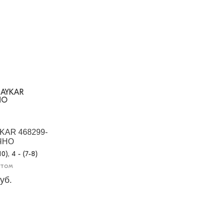
YKAR 468299-
ЧНО
-10), 4 - (7-8)
птом
уб.