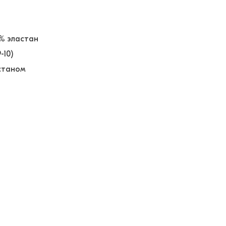
5% эластан
9-10)
астаном
ё