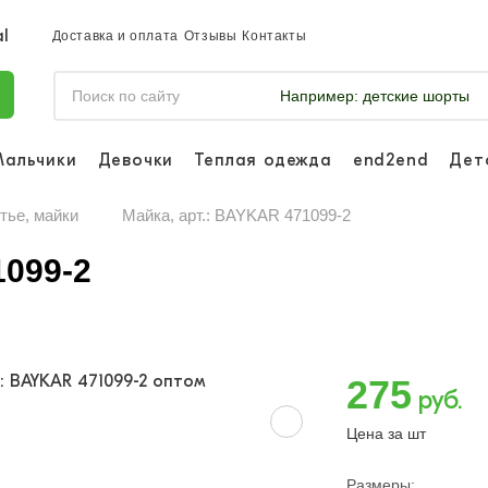
Доставка и оплата
Отзывы
Контакты
Например:
детские шорты
Мальчики
Девочки
Теплая одежда
end2end
Дет
Войдите, что
отслеживать 
тье, майки
Майка, арт.: BAYKAR 471099-2
Войти и
1099-2
275
руб.
Цена за шт
Размеры: