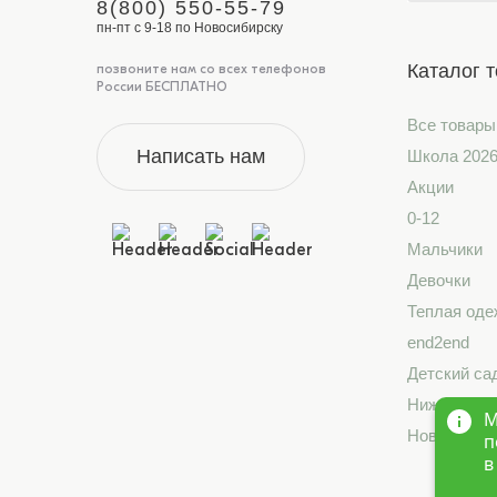
8(800) 550-55-79
пн-пт с 9-18 по Новосибирску
Каталог 
позвоните нам со всех телефонов
России БЕСПЛАТНО
Все товары
Написать нам
Школа 202
Акции
0-12
Мальчики
Девочки
Теплая оде
end2end
Детский са
Нижнее бе
М
Новинки
п
в