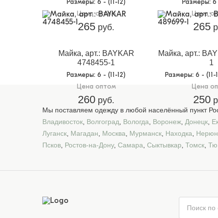
Размеры
: 6 - (11-12)
Размеры
: 6
Цена оптом
Цена о
265
265
руб.
р
Майка, арт.: BAYKAR
Майка, арт.: BA
4748455-1
1
Размеры
: 6 - (11-12)
Размеры
: 6 - (11-
Цена оптом
Цена о
260
250
руб.
р
Мы поставляем одежду в любой населённый пункт Рос
Владивосток
,
Волгоград
,
Вологда
,
Воронеж
,
Донецк
,
Е
Луганск
,
Магадан
,
Москва
,
Мурманск
,
Находка
,
Нерюн
Псков
,
Ростов-на-Дону
,
Самара
,
Сыктывкар
,
Томск
,
Тю