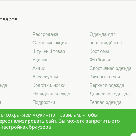
товаров
Распродажа
Одежда для
6
Сезонные акции
новорождённых
Штучный товар
Костюмы
Уценка
Футболки
Акции
Спортивная одежда
Аксессуары
Вязаные вещи
жда
Колготки, носки
Верхняя одежда
Нарядная одежда
Джинсовая одежда
д
Подростки
Теплая одежда
лье
Школа
Лето 2026
ы сохраняем «куки»
по правилам
, чтобы
ерсонализировать сайт. Вы можете запретить это
 настройках браузера