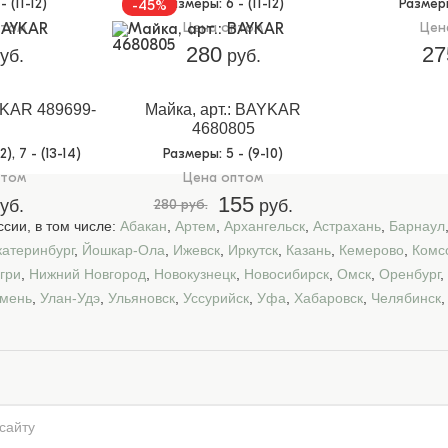
 - (11-12)
Размеры
: 6 - (11-12)
Размер
-45%
птом
Цена оптом
Цен
280
27
уб.
руб.
YKAR 489699-
Майка, арт.: BAYKAR
4680805
12), 7 - (13-14)
Размеры
: 5 - (9-10)
птом
Цена оптом
155
уб.
280 руб.
руб.
сии, в том числе:
Абакан
,
Артем
,
Архангельск
,
Астрахань
,
Барнаул
катеринбург
,
Йошкар-Ола
,
Ижевск
,
Иркутск
,
Казань
,
Кемерово
,
Комс
гри
,
Нижний Новгород
,
Новокузнецк
,
Новосибирск
,
Омск
,
Оренбург
,
мень
,
Улан-Удэ
,
Ульяновск
,
Уссурийск
,
Уфа
,
Хабаровск
,
Челябинск