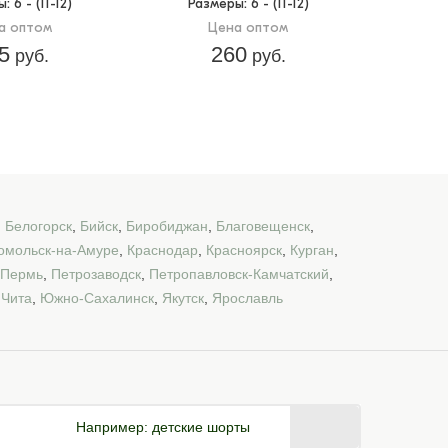
ы
: 6 - (11-12)
Размеры
: 6 - (11-12)
а оптом
Цена оптом
5
260
руб.
руб.
,
Белогорск
,
Бийск
,
Биробиджан
,
Благовещенск
,
омольск-на-Амуре
,
Краснодар
,
Красноярск
,
Курган
,
Пермь
,
Петрозаводск
,
Петропавловск-Камчатский
,
,
Чита
,
Южно-Сахалинск
,
Якутск
,
Ярославль
Например:
детские шорты