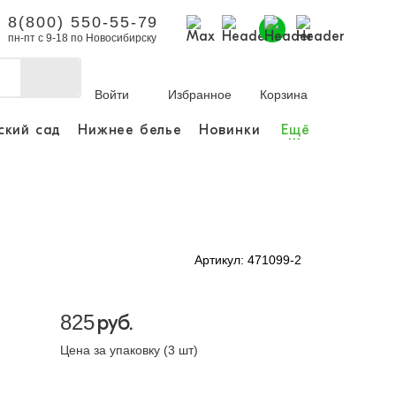
8(800) 550-55-79
пн-пт с 9-18 по Новосибирску
Войти
Избранное
Корзина
ский сад
Нижнее белье
Новинки
Ещё
...
бы делать покупки и
заказы.
ли зарегистрироваться
Артикул: 471099-2
Личный кабинет
825
руб.
Цена за упаковку (3 шт)