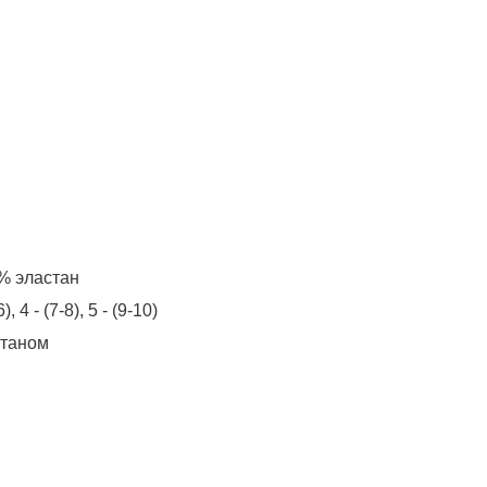
% эластан
6)
4 - (7-8)
5 - (9-10)
станом