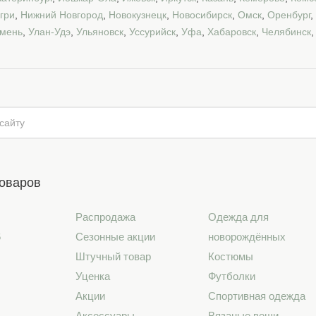
гри
,
Нижний Новгород
,
Новокузнецк
,
Новосибирск
,
Омск
,
Оренбург
,
мень
,
Улан-Удэ
,
Ульяновск
,
Уссурийск
,
Уфа
,
Хабаровск
,
Челябинск
товаров
Распродажа
Одежда для
6
Сезонные акции
новорождённых
Штучный товар
Костюмы
Уценка
Футболки
Акции
Спортивная одежда
Аксессуары
Вязаные вещи