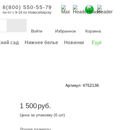
8(800) 550-55-79
пн-пт с 9-18 по Новосибирску
Войти
Избранное
Корзина
ский сад
Нижнее белье
Новинки
Ещё
...
бы делать покупки и
заказы.
ли зарегистрироваться
Артикул: 4752136
Личный кабинет
1 500
руб.
Цена за упаковку (6 шт)
Другие размеры: