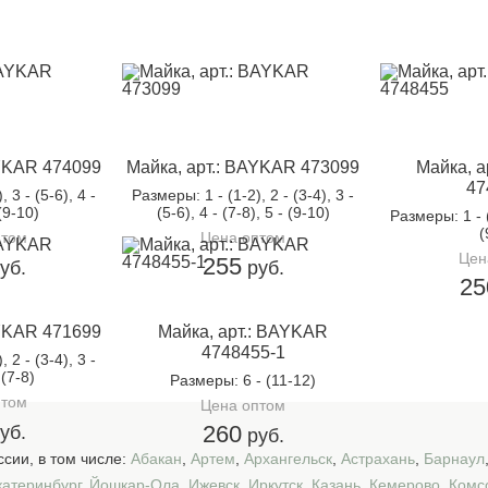
AYKAR 474099
Майка, арт.: BAYKAR 473099
Майка, а
47
), 3 - (5-6), 4 -
Размеры
: 1 - (1-2), 2 - (3-4), 3 -
 (9-10)
(5-6), 4 - (7-8), 5 - (9-10)
Размеры
: 1 -
(
птом
Цена оптом
Цен
255
уб.
руб.
25
AYKAR 471699
Майка, арт.: BAYKAR
4748455-1
), 2 - (3-4), 3 -
 (7-8)
Размеры
: 6 - (11-12)
птом
Цена оптом
260
уб.
руб.
сии, в том числе:
Абакан
,
Артем
,
Архангельск
,
Астрахань
,
Барнаул
катеринбург
,
Йошкар-Ола
,
Ижевск
,
Иркутск
,
Казань
,
Кемерово
,
Комс