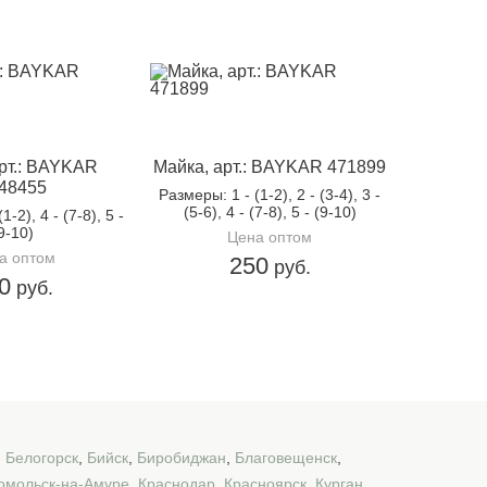
рт.: BAYKAR
Майка, арт.: BAYKAR 471899
48455
Размеры
: 1 - (1-2), 2 - (3-4), 3 -
(5-6), 4 - (7-8), 5 - (9-10)
 (1-2), 4 - (7-8), 5 -
9-10)
Цена оптом
а оптом
250
руб.
0
руб.
,
Белогорск
,
Бийск
,
Биробиджан
,
Благовещенск
,
омольск-на-Амуре
,
Краснодар
,
Красноярск
,
Курган
,