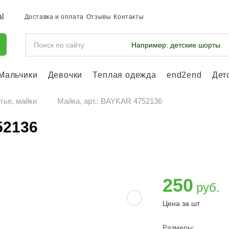
Доставка и оплата
Отзывы
Контакты
Например:
детские шорты
Мальчики
Девочки
Теплая одежда
end2end
Дет
Войдите, что
отслеживать 
тье, майки
Майка, арт.: BAYKAR 4752136
Войти и
52136
250
руб.
Цена за шт
Размеры: