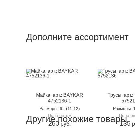
Дополните ассортимент
Майка, арт.: BAYKAR
Трусы, арт.
4752136-1
57521
Размеры
: 6 - (11-12)
Размеры
: 
Цена оптом
Цена о
Другие похожие товары
260
135
руб.
р