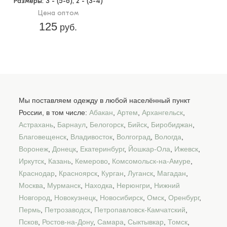
Размеры
: 3 - (5-6), 2 - (3-4)
Цена оптом
125
руб.
Мы поставляем одежду в любой населённый пункт
России, в том числе:
Абакан
,
Артем
,
Архангельск
,
Астрахань
,
Барнаул
,
Белогорск
,
Бийск
,
Биробиджан
,
Благовещенск
,
Владивосток
,
Волгоград
,
Вологда
,
Воронеж
,
Донецк
,
Екатеринбург
,
Йошкар-Ола
,
Ижевск
,
Иркутск
,
Казань
,
Кемерово
,
Комсомольск-на-Амуре
,
Краснодар
,
Красноярск
,
Курган
,
Луганск
,
Магадан
,
Москва
,
Мурманск
,
Находка
,
Нерюнгри
,
Нижний
Новгород
,
Новокузнецк
,
Новосибирск
,
Омск
,
Оренбург
,
Пермь
,
Петрозаводск
,
Петропавловск-Камчатский
,
Псков
,
Ростов-на-Дону
,
Самара
,
Сыктывкар
,
Томск
,