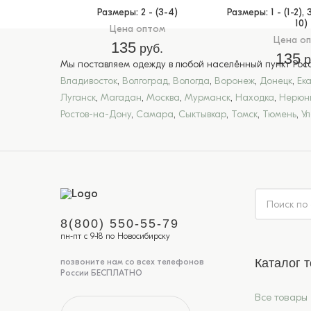
Размеры
: 2 - (3-4)
Размеры
: 1 - (1-2),
10)
Цена оптом
Цена о
135
руб.
135
р
Мы поставляем одежду в любой населённый пункт Росси
Владивосток
,
Волгоград
,
Вологда
,
Воронеж
,
Донецк
,
Ек
Луганск
,
Магадан
,
Москва
,
Мурманск
,
Находка
,
Нерюн
Ростов-на-Дону
,
Самара
,
Сыктывкар
,
Томск
,
Тюмень
,
У
8(800) 550-55-79
пн-пт с 9-18 по Новосибирску
Каталог 
позвоните нам со всех телефонов
России БЕСПЛАТНО
Все товары