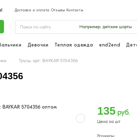
Доставка и оплата
Отзывы
Контакты
Например:
детские шорты
Мальчики
Девочки
Теплая одежда
end2end
Дет
Войдите, чтоб
отслеживать з
ики
Трусы, арт.: BAYKAR 5704356
Войти и
04356
135
руб.
Цена за шт
Размеры: