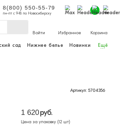
8(800) 550-55-79
пн-пт с 9-18 по Новосибирску
Войти
Избранное
Корзина
ский сад
Нижнее белье
Новинки
Ещё
...
ы делать покупки и
аказы.
ли зарегистрироваться
Артикул: 5704356
Личный кабинет
1 620
руб.
Цена за упаковку (12 шт)