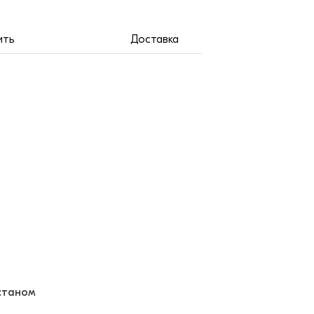
ить
Доставка
астаном
ё