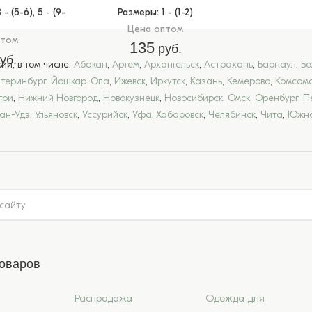
 3 - (5-6), 5 - (9-
Размеры
: 1 - (1-2)
Цена оптом
птом
135
руб.
уб.
и, в том числе:
Абакан
,
Артем
,
Архангельск
,
Астрахань
,
Барнаул
,
Бе
атеринбург
,
Йошкар-Ола
,
Ижевск
,
Иркутск
,
Казань
,
Кемерово
,
Комсомо
гри
,
Нижний Новгород
,
Новокузнецк
,
Новосибирск
,
Омск
,
Оренбург
,
П
лан-Удэ
,
Ульяновск
,
Уссурийск
,
Уфа
,
Хабаровск
,
Челябинск
,
Чита
,
Южно
товаров
Распродажа
Одежда для