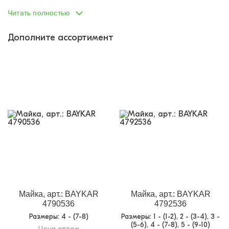
Пол:
девочка
Читать полностью
Тип одежды:
трусы
Дополните ассортимент
Возраст от:
1
Возраст до:
10
Производство:
Турция
Фабрика:
Baykar
Состав:
95% хлопок, 5% эластан
Размеры:
2 - (3-4)
Материал:
кулирка с эластаном
Назначение:
Нижнее бельё
Кол-во в
10
упаковке:
Доп.параметр 2:
трикотаж
Майка, арт.: BAYKAR
Майка, арт.: BAYKAR
4790536
4792536
Размеры
: 4 - (7-8)
Размеры
: 1 - (1-2), 2 - (3-4), 3 -
(5-6), 4 - (7-8), 5 - (9-10)
Цена оптом