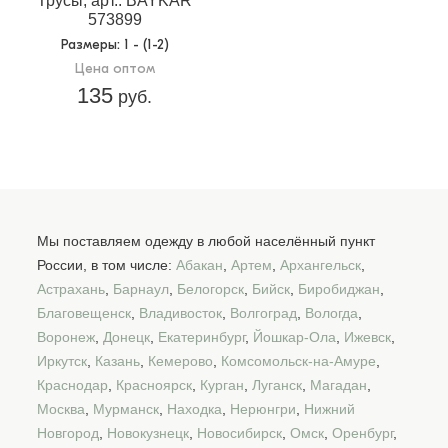
Трусы, арт.: BAYKAR
573899
Размеры
: 1 - (1-2)
Цена оптом
135
руб.
Мы поставляем одежду в любой населённый пункт
России, в том числе:
Абакан
,
Артем
,
Архангельск
,
Астрахань
,
Барнаул
,
Белогорск
,
Бийск
,
Биробиджан
,
Благовещенск
,
Владивосток
,
Волгоград
,
Вологда
,
Воронеж
,
Донецк
,
Екатеринбург
,
Йошкар-Ола
,
Ижевск
,
Иркутск
,
Казань
,
Кемерово
,
Комсомольск-на-Амуре
,
Краснодар
,
Красноярск
,
Курган
,
Луганск
,
Магадан
,
Москва
,
Мурманск
,
Находка
,
Нерюнгри
,
Нижний
Новгород
,
Новокузнецк
,
Новосибирск
,
Омск
,
Оренбург
,