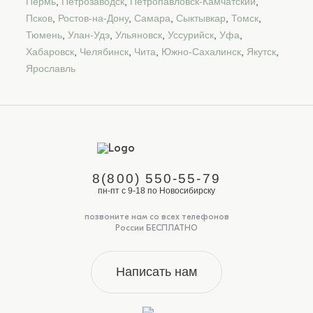
Пермь
,
Петрозаводск
,
Петропавловск-Камчатский
,
Псков
,
Ростов-на-Дону
,
Самара
,
Сыктывкар
,
Томск
,
Тюмень
,
Улан-Удэ
,
Ульяновск
,
Уссурийск
,
Уфа
,
Хабаровск
,
Челябинск
,
Чита
,
Южно-Сахалинск
,
Якутск
,
Ярославль
8(800) 550-55-79
пн-пт с 9-18 по Новосибирску
позвоните нам со всех телефонов
России БЕСПЛАТНО
Написать нам