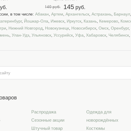
145
уб.
140 руб.
руб.
сии, в том числе:
Абакан
,
Артем
,
Архангельск
,
Астрахань
,
Барнаул
катеринбург
,
Йошкар-Ола
,
Ижевск
,
Иркутск
,
Казань
,
Кемерово
,
Комс
гри
,
Нижний Новгород
,
Новокузнецк
,
Новосибирск
,
Омск
,
Оренбург
,
мень
,
Улан-Удэ
,
Ульяновск
,
Уссурийск
,
Уфа
,
Хабаровск
,
Челябинск
товаров
Распродажа
Одежда для
6
Сезонные акции
новорождённых
Штучный товар
Костюмы