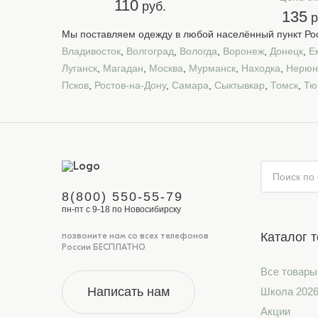
110
руб.
135
р
Мы поставляем одежду в любой населённый пункт Рос
Владивосток
,
Волгоград
,
Вологда
,
Воронеж
,
Донецк
,
Е
Луганск
,
Магадан
,
Москва
,
Мурманск
,
Находка
,
Нерюн
Псков
,
Ростов-на-Дону
,
Самара
,
Сыктывкар
,
Томск
,
Тю
8(800) 550-55-79
пн-пт с 9-18 по Новосибирску
Каталог 
позвоните нам со всех телефонов
России БЕСПЛАТНО
Все товары
Написать нам
Школа 202
Акции