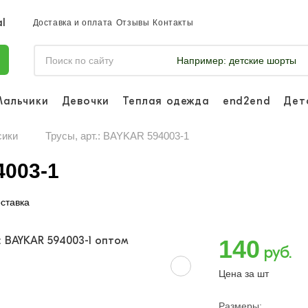
Доставка и оплата
Отзывы
Контакты
Например:
детские шорты
Мальчики
Девочки
Теплая одежда
end2end
Дет
Войдите, что
отслеживать 
сики
Трусы, арт.: BAYKAR 594003-1
Войти и
4003-1
ставка
140
руб.
Цена за шт
Размеры: