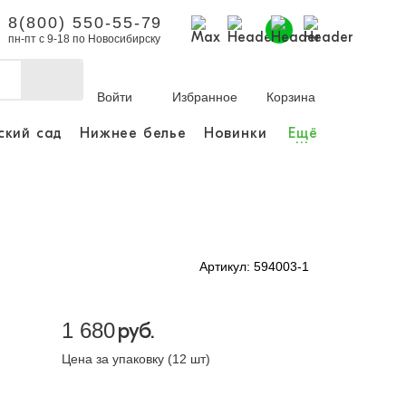
8(800) 550-55-79
пн-пт с 9-18 по Новосибирску
Войти
Избранное
Корзина
ский сад
Нижнее белье
Новинки
Ещё
...
бы делать покупки и
заказы.
ли зарегистрироваться
Артикул: 594003-1
Личный кабинет
1 680
руб.
Цена за упаковку (12 шт)