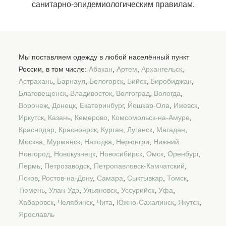
санитарно-эпидемиологическим правилам.
Мы поставляем одежду в любой населённый пункт
России, в том числе:
Абакан
,
Артем
,
Архангельск
,
Астрахань
,
Барнаул
,
Белогорск
,
Бийск
,
Биробиджан
,
Благовещенск
,
Владивосток
,
Волгоград
,
Вологда
,
Воронеж
,
Донецк
,
Екатеринбург
,
Йошкар-Ола
,
Ижевск
,
Иркутск
,
Казань
,
Кемерово
,
Комсомольск-на-Амуре
,
Краснодар
,
Красноярск
,
Курган
,
Луганск
,
Магадан
,
Москва
,
Мурманск
,
Находка
,
Нерюнгри
,
Нижний
Новгород
,
Новокузнецк
,
Новосибирск
,
Омск
,
Оренбург
,
Пермь
,
Петрозаводск
,
Петропавловск-Камчатский
,
Псков
,
Ростов-на-Дону
,
Самара
,
Сыктывкар
,
Томск
,
Тюмень
,
Улан-Удэ
,
Ульяновск
,
Уссурийск
,
Уфа
,
Хабаровск
,
Челябинск
,
Чита
,
Южно-Сахалинск
,
Якутск
,
Ярославль