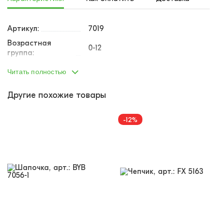
Артикул:
7019
Возрастная
0-12
группа:
Пол:
унисекс
Читать полностью
Тип одежды:
шапочка
Другие похожие товары
Возраст от:
0
Возраст до:
1
-12%
Производство:
Турция
Состав:
100% хлопок
Размеры:
62
Материал:
кулирка
Кол-во в
10
упаковке:
Доп.параметр 2:
трикотаж