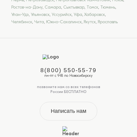
Ростов-на-Дону
,
Самара
,
Сыктывкар
,
Томск
,
Тюмень
,
Улан-Удэ
,
Ульяновск
,
Уссурийск
,
Уфа
,
Хабаровск
,
Челябинск
,
Чита
,
Южно-Сахалинск
,
Якутск
,
Ярославль
8(800) 550-55-79
пн-пт с 9-18 по Новосибирску
позвоните нам со всех телефонов
России БЕСПЛАТНО
Написать нам