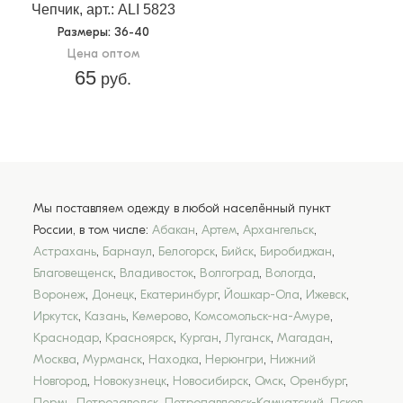
Чепчик, арт.: ALI 5823
Размеры
: 36-40
Цена оптом
65
руб.
Мы поставляем одежду в любой населённый пункт
России, в том числе:
Абакан
,
Артем
,
Архангельск
,
Астрахань
,
Барнаул
,
Белогорск
,
Бийск
,
Биробиджан
,
Благовещенск
,
Владивосток
,
Волгоград
,
Вологда
,
Воронеж
,
Донецк
,
Екатеринбург
,
Йошкар-Ола
,
Ижевск
,
Иркутск
,
Казань
,
Кемерово
,
Комсомольск-на-Амуре
,
Краснодар
,
Красноярск
,
Курган
,
Луганск
,
Магадан
,
Москва
,
Мурманск
,
Находка
,
Нерюнгри
,
Нижний
Новгород
,
Новокузнецк
,
Новосибирск
,
Омск
,
Оренбург
,
Пермь
,
Петрозаводск
,
Петропавловск-Камчатский
,
Псков
,