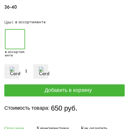
36-40
в ассортименте
Цвет:
в ассортим
енте
650 руб.
Стоимость товара:
Описание
Характеристики
Как оплатить
Дост