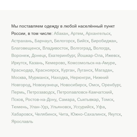
Мы поставляем одежду в любой населённый пункт
России, в том числе:
Абакан
,
Артем
,
Архангельск
,
Астрахань
,
Барнаул
,
Белогорск
,
Бийск
,
Биробиджан
,
Благовещенск
,
Владивосток
,
Волгоград
,
Вологда
,
Воронеж
,
Донецк
,
Екатеринбург
,
Йошкар-Ола
,
Ижевск
,
Иркутск
,
Казань
,
Кемерово
,
Комсомольск-на-Амуре
,
Краснодар
,
Красноярск
,
Курган
,
Луганск
,
Магадан
,
Москва
,
Мурманск
,
Находка
,
Нерюнгри
,
Нижний
Новгород
,
Новокузнецк
,
Новосибирск
,
Омск
,
Оренбург
,
Пермь
,
Петрозаводск
,
Петропавловск-Камчатский
,
Псков
,
Ростов-на-Дону
,
Самара
,
Сыктывкар
,
Томск
,
Тюмень
,
Улан-Удэ
,
Ульяновск
,
Уссурийск
,
Уфа
,
Хабаровск
,
Челябинск
,
Чита
,
Южно-Сахалинск
,
Якутск
,
Ярославль