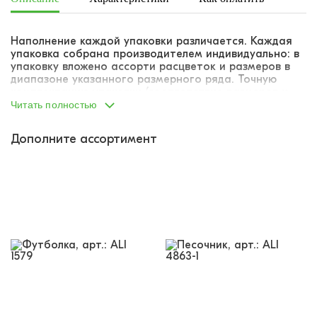
Наполнение каждой упаковки различается. Каждая
упаковка собрана производителем индивидуально: в
упаковку вложено ассорти расцветок и размеров в
диапазоне указанного размерного ряда. Точную
комплектацию упаковки (соответствие размеров и
расцветок) указать не представляется возможным.
Читать полностью
Дополните ассортимент