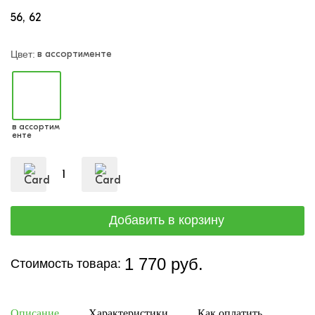
56
62
в ассортименте
Цвет:
в ассортим
енте
1 770 руб.
Стоимость товара:
Описание
Характеристики
Как оплатить
Дост