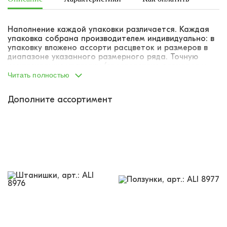
Наполнение каждой упаковки различается. Каждая
упаковка собрана производителем индивидуально: в
упаковку вложено ассорти расцветок и размеров в
диапазоне указанного размерного ряда. Точную
комплектацию упаковки (соответствие размеров и
расцветок) указать не представляется возможным.
Читать полностью
Дополните ассортимент