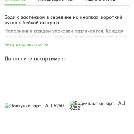
Боди с застёжкой в середине на кнопках, короткий
рукав с бейкой по краю.
Наполнение каждой упаковки различается. Каждая
упаковка собрана производителем индивидуально: в
упаковку вложено ассорти расцветок и размеров в
Читать полностью
диапазоне указанного размерного ряда. Точную
комплектацию упаковки (соответствие размеров и
расцветок) указать не представляется возможным.
Дополните ассортимент