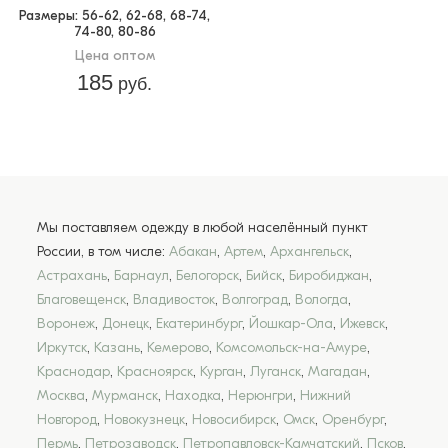
Размеры
: 56-62, 62-68, 68-74,
74-80, 80-86
Цена оптом
185
руб.
Мы поставляем одежду в любой населённый пункт
России, в том числе:
Абакан
,
Артем
,
Архангельск
,
Астрахань
,
Барнаул
,
Белогорск
,
Бийск
,
Биробиджан
,
Благовещенск
,
Владивосток
,
Волгоград
,
Вологда
,
Воронеж
,
Донецк
,
Екатеринбург
,
Йошкар-Ола
,
Ижевск
,
Иркутск
,
Казань
,
Кемерово
,
Комсомольск-на-Амуре
,
Краснодар
,
Красноярск
,
Курган
,
Луганск
,
Магадан
,
Москва
,
Мурманск
,
Находка
,
Нерюнгри
,
Нижний
Новгород
,
Новокузнецк
,
Новосибирск
,
Омск
,
Оренбург
,
Пермь
,
Петрозаводск
,
Петропавловск-Камчатский
,
Псков
,