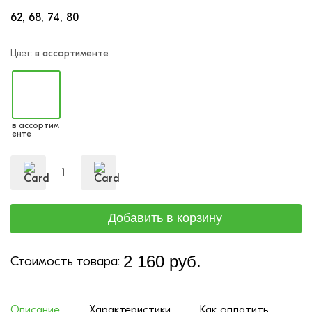
62
68
74
80
Цвет:
в ассортименте
в ассортим
енте
2 160 руб.
Стоимость товара:
Описание
Характеристики
Как оплатить
До