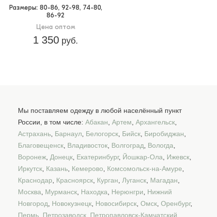
Размеры
: 80-86, 92-98, 74-80,
86-92
Цена оптом
1 350
руб.
Мы поставляем одежду в любой населённый пункт
России, в том числе:
Абакан
,
Артем
,
Архангельск
,
Астрахань
,
Барнаул
,
Белогорск
,
Бийск
,
Биробиджан
,
Благовещенск
,
Владивосток
,
Волгоград
,
Вологда
,
Воронеж
,
Донецк
,
Екатеринбург
,
Йошкар-Ола
,
Ижевск
,
Иркутск
,
Казань
,
Кемерово
,
Комсомольск-на-Амуре
,
Краснодар
,
Красноярск
,
Курган
,
Луганск
,
Магадан
,
Москва
,
Мурманск
,
Находка
,
Нерюнгри
,
Нижний
Новгород
,
Новокузнецк
,
Новосибирск
,
Омск
,
Оренбург
,
Пермь
,
Петрозаводск
,
Петропавловск-Камчатский
,