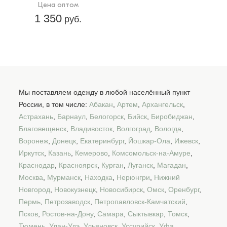
Цена оптом
1 350
руб.
Мы поставляем одежду в любой населённый пункт
России, в том числе:
Абакан
,
Артем
,
Архангельск
,
Астрахань
,
Барнаул
,
Белогорск
,
Бийск
,
Биробиджан
,
Благовещенск
,
Владивосток
,
Волгоград
,
Вологда
,
Воронеж
,
Донецк
,
Екатеринбург
,
Йошкар-Ола
,
Ижевск
,
Иркутск
,
Казань
,
Кемерово
,
Комсомольск-на-Амуре
,
Краснодар
,
Красноярск
,
Курган
,
Луганск
,
Магадан
,
Москва
,
Мурманск
,
Находка
,
Нерюнгри
,
Нижний
Новгород
,
Новокузнецк
,
Новосибирск
,
Омск
,
Оренбург
,
Пермь
,
Петрозаводск
,
Петропавловск-Камчатский
,
Псков
,
Ростов-на-Дону
,
Самара
,
Сыктывкар
,
Томск
,
Тюмень
,
Улан-Удэ
,
Ульяновск
,
Уссурийск
,
Уфа
,