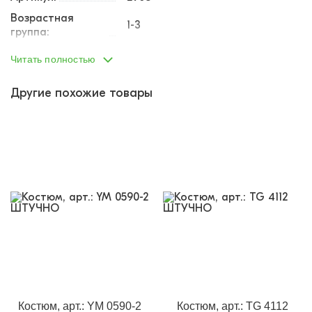
Возрастная
1-3
группа:
Пол:
мальчик
Читать полностью
Тип одежды:
костюм
Другие похожие товары
Возраст от:
1
Возраст до:
3
Производство:
Турция
Состав:
100% хлопок
Размеры:
80
92
98
Материал:
кулирка, футер
Доп.параметр:
короткий рукав
Кол-во в
1
упаковке:
Доп.параметр 2:
трикотаж
Костюм, арт.: YM 0590-2
Костюм, арт.: TG 4112