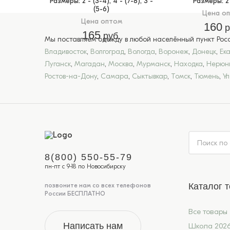
Размеры
: 2 - (3-4), 4 - (7-8), 3 -
Размеры
: 
(5-6)
Цена о
Цена оптом
160
р
165
руб.
Мы поставляем одежду в любой населённый пункт Росси
Владивосток
,
Волгоград
,
Вологда
,
Воронеж
,
Донецк
,
Ек
Луганск
,
Магадан
,
Москва
,
Мурманск
,
Находка
,
Нерюн
Ростов-на-Дону
,
Самара
,
Сыктывкар
,
Томск
,
Тюмень
,
У
8(800) 550-55-79
пн-пт с 9-18 по Новосибирску
Каталог 
позвоните нам со всех телефонов
России БЕСПЛАТНО
Все товары
Написать нам
Школа 202