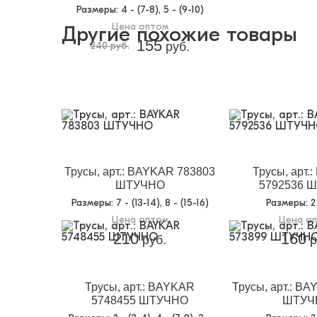
Размеры
: 4 - (7-8), 5 - (9-10)
Цена оптом
Другие похожие товары
155
240 руб.
руб.
Трусы, арт.: BAYKAR 783803
Трусы, арт.
ШТУЧНО
5792536 
Размеры
: 7 - (13-14), 8 - (15-16)
Размеры
: 
Цена оптом
Цена о
210
160
руб.
р
Трусы, арт.: BAYKAR
Трусы, арт.: B
5748455 ШТУЧНО
ШТУЧ