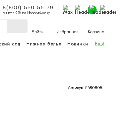
8(800) 550-55-79
пн-пт с 9-18 по Новосибирску
Войти
Избранное
Корзина
ский сад
Нижнее белье
Новинки
Ещё
...
ы делать покупки и
аказы.
ли зарегистрироваться
Артикул: 5680805
Личный кабинет