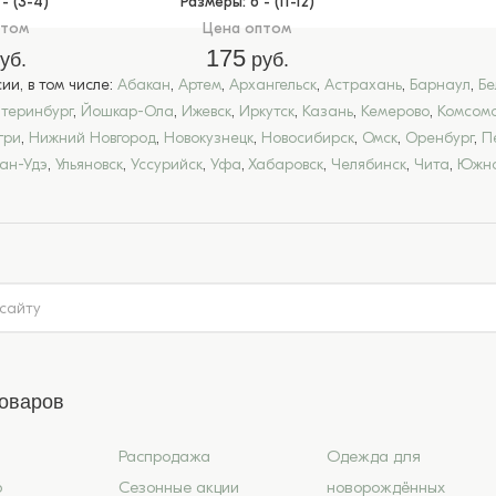
2 - (3-4)
Размеры
: 6 - (11-12)
птом
Цена оптом
175
уб.
руб.
и, в том числе:
Абакан
,
Артем
,
Архангельск
,
Астрахань
,
Барнаул
,
Бе
атеринбург
,
Йошкар-Ола
,
Ижевск
,
Иркутск
,
Казань
,
Кемерово
,
Комсомо
гри
,
Нижний Новгород
,
Новокузнецк
,
Новосибирск
,
Омск
,
Оренбург
,
П
лан-Удэ
,
Ульяновск
,
Уссурийск
,
Уфа
,
Хабаровск
,
Челябинск
,
Чита
,
Южно
товаров
Распродажа
Одежда для
6
Сезонные акции
новорождённых