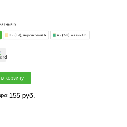
, мятный h
0 - (0-1), персиковый h
4 - (7-8), мятный h
155 руб.
ра: