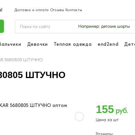
Доставка и оплата
Отзывы
Контакты
Например:
детские шорты
Мальчики
Девочки
Теплая одежда
end2end
Дет
Войдите, чтоб
отслеживать з
YKAR 5680805 ШТУЧНО
Войти и
680805 ШТУЧНО
155
руб.
Цена за шт
Размеры: