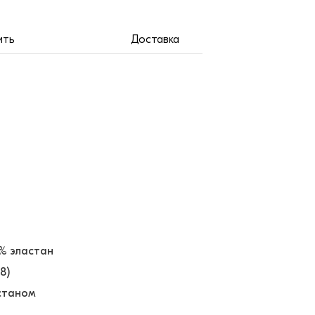
ить
Доставка
5% эластан
-8)
астаном
ё