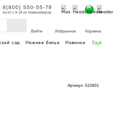
8(800) 550-55-79
пн-пт с 9-18 по Новосибирску
Войти
Избранное
Корзина
ский сад
Нижнее белье
Новинки
Ещё
...
бы делать покупки и
заказы.
ли зарегистрироваться
Артикул: 522601
Личный кабинет