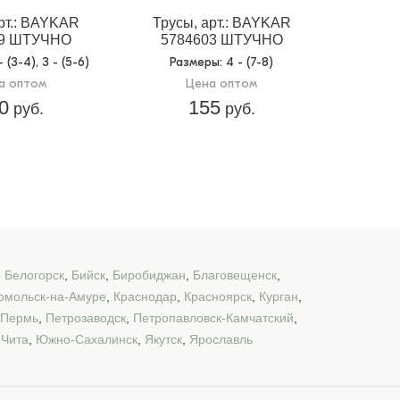
рт.: BAYKAR
Трусы, арт.: BAYKAR
59 ШТУЧНО
5784603 ШТУЧНО
 - (3-4), 3 - (5-6)
Размеры
: 4 - (7-8)
а оптом
Цена оптом
0
155
руб.
руб.
,
Белогорск
,
Бийск
,
Биробиджан
,
Благовещенск
,
омольск-на-Амуре
,
Краснодар
,
Красноярск
,
Курган
,
Пермь
,
Петрозаводск
,
Петропавловск-Камчатский
,
,
Чита
,
Южно-Сахалинск
,
Якутск
,
Ярославль