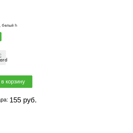
), белый h
155 руб.
ра: