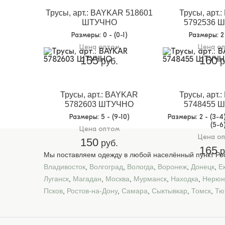
Трусы, арт.: BAYKAR 518601
Трусы, арт.
ШТУЧНО
5792536 
Размеры
: 0 - (0-1)
Размеры
: 
Цена оптом
Цена о
155
160
руб.
р
Трусы, арт.: BAYKAR
Трусы, арт.
5782603 ШТУЧНО
5748455 
Размеры
: 5 - (9-10)
Размеры
: 2 - (3-4
(5-6
Цена оптом
Цена о
150
руб.
165
р
Мы поставляем одежду в любой населённый пункт Рос
Владивосток
,
Волгоград
,
Вологда
,
Воронеж
,
Донецк
,
Е
Луганск
,
Магадан
,
Москва
,
Мурманск
,
Находка
,
Нерюн
Псков
,
Ростов-на-Дону
,
Самара
,
Сыктывкар
,
Томск
,
Тю