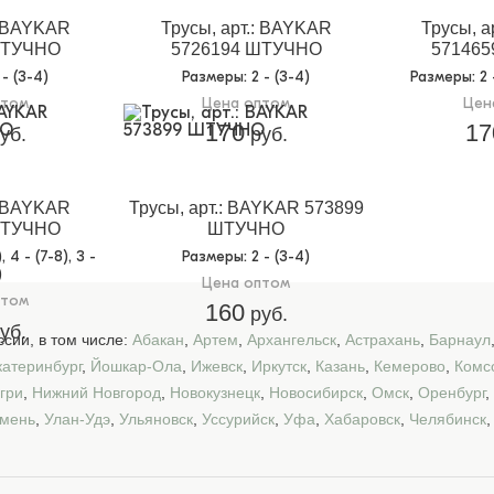
: BAYKAR
Трусы, арт.: BAYKAR
Трусы, а
ШТУЧНО
5726194 ШТУЧНО
57146
2 - (3-4)
Размеры
: 2 - (3-4)
Размеры
: 2
птом
Цена оптом
Цен
170
17
уб.
руб.
: BAYKAR
Трусы, арт.: BAYKAR 573899
ШТУЧНО
ШТУЧНО
), 4 - (7-8), 3 -
Размеры
: 2 - (3-4)
)
Цена оптом
птом
160
руб.
уб.
сии, в том числе:
Абакан
,
Артем
,
Архангельск
,
Астрахань
,
Барнаул
катеринбург
,
Йошкар-Ола
,
Ижевск
,
Иркутск
,
Казань
,
Кемерово
,
Комс
гри
,
Нижний Новгород
,
Новокузнецк
,
Новосибирск
,
Омск
,
Оренбург
,
мень
,
Улан-Удэ
,
Ульяновск
,
Уссурийск
,
Уфа
,
Хабаровск
,
Челябинск