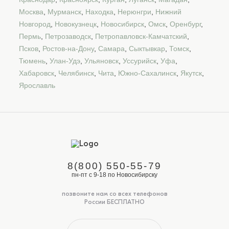
Москва
,
Мурманск
,
Находка
,
Нерюнгри
,
Нижний
Новгород
,
Новокузнецк
,
Новосибирск
,
Омск
,
Оренбург
,
Пермь
,
Петрозаводск
,
Петропавловск-Камчатский
,
Псков
,
Ростов-на-Дону
,
Самара
,
Сыктывкар
,
Томск
,
Тюмень
,
Улан-Удэ
,
Ульяновск
,
Уссурийск
,
Уфа
,
Хабаровск
,
Челябинск
,
Чита
,
Южно-Сахалинск
,
Якутск
,
Ярославль
8(800) 550-55-79
пн-пт с 9-18 по Новосибирску
позвоните нам со всех телефонов
России БЕСПЛАТНО