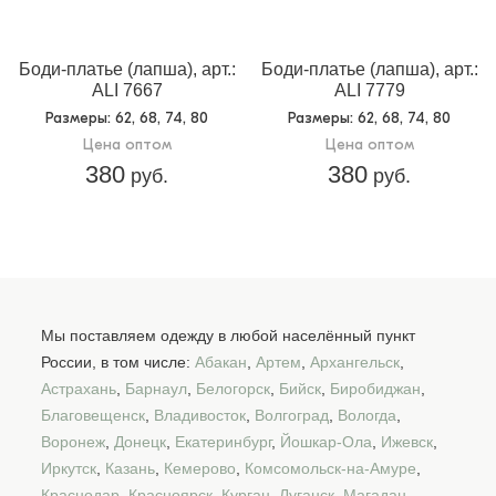
Боди-платье (лапша), арт.:
Боди-платье (лапша), арт.:
ALI 7667
ALI 7779
Размеры
: 62, 68, 74, 80
Размеры
: 62, 68, 74, 80
Цена оптом
Цена оптом
380
380
руб.
руб.
Мы поставляем одежду в любой населённый пункт
России, в том числе:
Абакан
,
Артем
,
Архангельск
,
Астрахань
,
Барнаул
,
Белогорск
,
Бийск
,
Биробиджан
,
Благовещенск
,
Владивосток
,
Волгоград
,
Вологда
,
Воронеж
,
Донецк
,
Екатеринбург
,
Йошкар-Ола
,
Ижевск
,
Иркутск
,
Казань
,
Кемерово
,
Комсомольск-на-Амуре
,
Краснодар
,
Красноярск
,
Курган
,
Луганск
,
Магадан
,